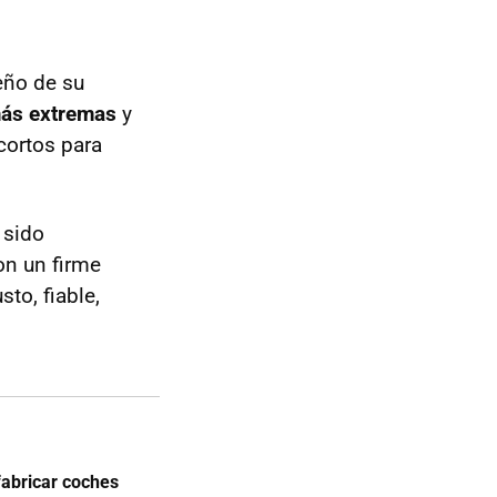
eño de su
más extremas
y
cortos para
 sido
n un firme
to, fiable,
fabricar coches