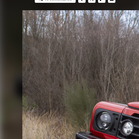
FACEBOOK
TWITTER
FLIPBOARD
E-
MAIL