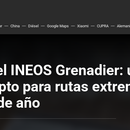
or
China
Diésel
Google Maps
Xiaomi
CUPRA
Aleman
 INEOS Grenadier: u
pto para rutas extre
 de año