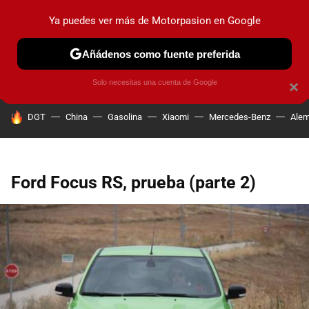
Ya puedes ver más de Motorpasion en Google
PRUEBAS
COCHES ELÉCTRICOS
OBSERVATORIO
F1
Añádenos como fuente preferida
Solo necesitas una cuenta de Google
×
HOY SE HABLA DE
DGT
China
Gasolina
Xiaomi
Mercedes-Benz
Alem
Ford Focus RS, prueba (parte 2)