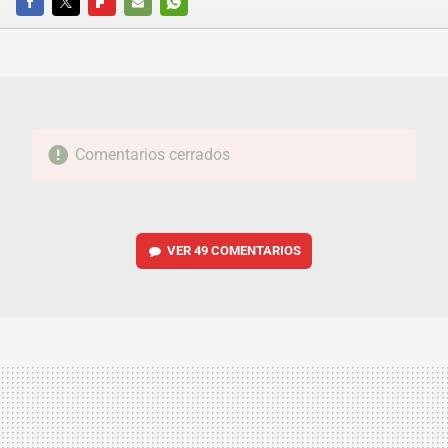
FACEBOOK
TWITTER
FLIPBOARD
E-
WHATSAPP
MAIL
Comentarios cerrados
VER
49 COMENTARIOS