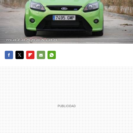
FACEBOOK
TWITTER
FLIPBOARD
E-
WHATSAPP
MAIL