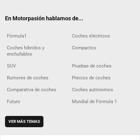
ter
ebo
ube
agra
gra
boar
ok
ok
m
m
d
En Motorpasión hablamos de...
Fórmula1
Coches eléctricos
Coches híbridos y
Compactos
enchufables
SUV
Pruebas de coches
Rumores de coches
Precios de coches
Comparativa de coches
Coches autónomos
Futuro
Mundial de Fórmula 1
VER MÁS TEMAS