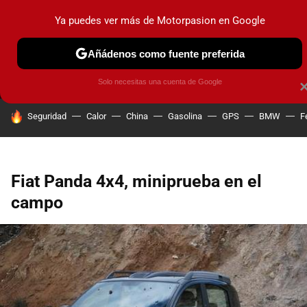
Ya puedes ver más de Motorpasion en Google
MENÚ
NUEVO
Añádenos como fuente preferida
PRUEBAS
COCHES ELÉCTRICOS
OBSERVATORIO
F1
Solo necesitas una cuenta de Google
HOY SE HABLA DE
Seguridad
Calor
China
Gasolina
GPS
BMW
F
Fiat Panda 4x4, miniprueba en el
campo