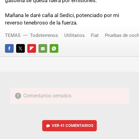
gasolina se queda fuera por emisiones.
Mañana le daré caña al Sedici, potenciado por mi
reverso tenebroso de la fuerza.
TEMAS
Todoterrenos
Utilitarios
Fiat
Pruebas de coc
FACEBOOK
TWITTER
FLIPBOARD
E-
WHATSAPP
MAIL
Comentarios cerrados
VER
41 COMENTARIOS