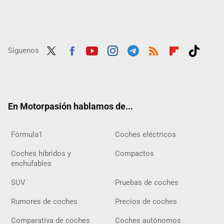
Síguenos
Twit
Fac
Yout
Inst
Tele
RSS
Flip
Tikt
ter
ebo
ube
agra
gra
boar
ok
ok
m
m
d
En Motorpasión hablamos de...
Fórmula1
Coches eléctricos
Coches híbridos y
Compactos
enchufables
SUV
Pruebas de coches
Rumores de coches
Precios de coches
Comparativa de coches
Coches autónomos