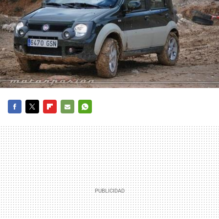
FACEBOOK
TWITTER
FLIPBOARD
E-
WHATSAPP
MAIL