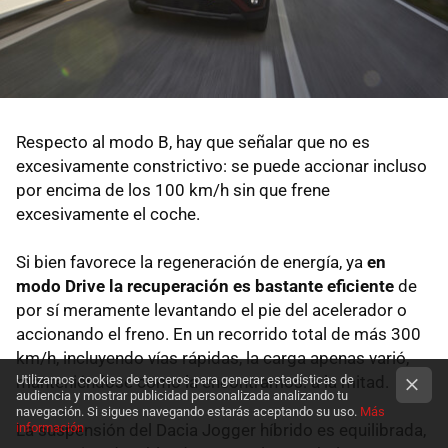
Respecto al modo B, hay que señalar que no es
excesivamente constrictivo: se puede accionar incluso
por encima de los 100 km/h sin que frene
excesivamente el coche.
Si bien favorece la regeneración de energía, ya
en
modo Drive la recuperación es bastante eficiente
de
por sí meramente levantando el pie del acelerador o
accionando el freno. En un recorrido total de más 300
km/h, incluyendo vías rápidas, la carga apenas varió,
manteniéndose como la encontramos: a la mitad.
Utilizamos cookies de terceros para generar estadísticas de
audiencia y mostrar publicidad personalizada analizando tu
navegación. Si sigues navegando estarás aceptando su uso.
Más
La suspensión del Dacia Jogger híbrido es equilibrada,
información