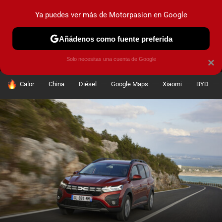
Ya puedes ver más de Motorpasion en Google
MENÚ
NUEVO
Añádenos como fuente preferida
PRUEBAS
COCHES ELÉCTRICOS
OBSERVATORIO
F1
Solo necesitas una cuenta de Google
×
HOY SE HABLA DE
Calor
China
Diésel
Google Maps
Xiaomi
BYD