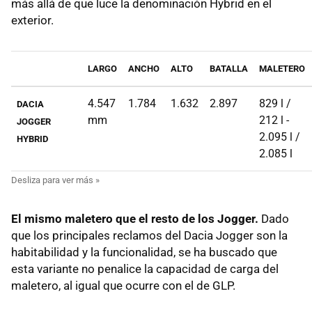
más allá de que luce la denominación Hybrid en el
exterior.
LARGO
ANCHO
ALTO
BATALLA
MALETERO
4.547
1.784
1.632
2.897
829 l /
DACIA
mm
212 l -
JOGGER
2.095 l /
HYBRID
2.085 l
El mismo maletero que el resto de los Jogger.
Dado
que los principales reclamos del Dacia Jogger son la
habitabilidad y la funcionalidad, se ha buscado que
esta variante no penalice la capacidad de carga del
maletero, al igual que ocurre con el de GLP.