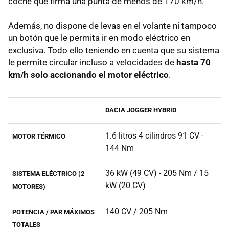
coche que firma una punta de menos de 170 km/h.
Además, no dispone de levas en el volante ni tampoco
un botón que le permita ir en modo eléctrico en
exclusiva. Todo ello teniendo en cuenta que su sistema
le permite circular incluso a velocidades de
hasta 70
km/h solo accionando el motor eléctrico
.
DACIA JOGGER HYBRID
1.6 litros 4 cilindros 91 CV -
MOTOR TÉRMICO
144 Nm
36 kW (49 CV) - 205 Nm / 15
SISTEMA ELÉCTRICO (2
kW (20 CV)
MOTORES)
140 CV / 205 Nm
POTENCIA / PAR MÁXIMOS
TOTALES