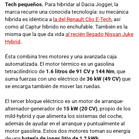
Tech pequeños.
Para hibridar al Dacia Jogger, la
marca recurre una conocida tecnología: su mecánica
híbrida es idéntica a
la del Renault Clio E-Tech
, así
como al Captur híbrido no enchufable. También es la
misma que la que da vida
al recién llegado Nissan Juke
Hybrid
.
Ésta combina tres motores y una avanzada caja
automatizada. El motor térmico es un gasolina
tetracilíndrico de
1.6 litros de 91 CV y 144 Nm
, que
suma fuerzas con uno eléctrico de
36 kW (49 CV)
que
se encarga también de mover las ruedas.
El tercer bloque eléctrico es un motor de arranque-
alternador-generador de
15 kW (20 CV)
, propio de los
mild-hybrid y que alimenta los sistemas del coche,
además de ayudar en el arranque y puntualmente al
motor gasolina. Estos dos motores toman su energía
de una
batería de iones litio de 1,2 kWh
.