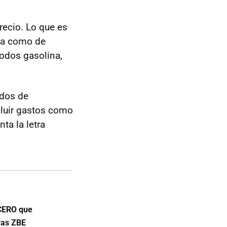
ecio. Lo que es
ca como de
todos gasolina,
ídos de
cluir gastos como
ta la letra
 CERO que
vas ZBE