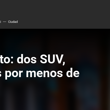
i
Ciudad
o: dos SUV,
s por menos de