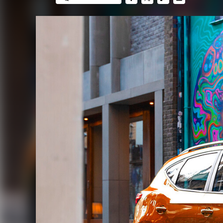
FACEBOOK
TWITTER
FLIPBOARD
E-
MAIL