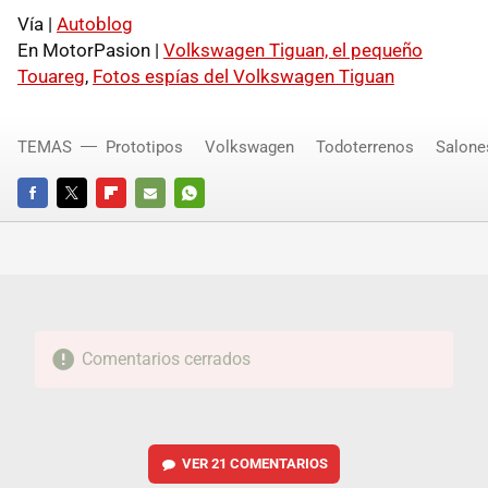
Vía |
Autoblog
En MotorPasion |
Volkswagen Tiguan, el pequeño
Touareg
,
Fotos espías del Volkswagen Tiguan
TEMAS
Prototipos
Volkswagen
Todoterrenos
Salone
FACEBOOK
TWITTER
FLIPBOARD
E-
WHATSAPP
MAIL
Comentarios cerrados
VER
21 COMENTARIOS