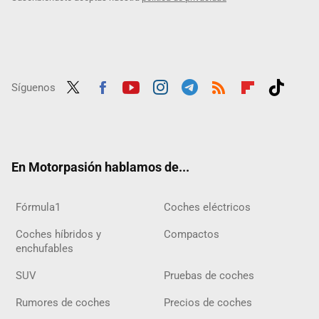
Síguenos
Twit
Fac
Yout
Inst
Tele
RSS
Flip
Tikt
ter
ebo
ube
agra
gra
boar
ok
ok
m
m
d
En Motorpasión hablamos de...
Fórmula1
Coches eléctricos
Coches híbridos y
Compactos
enchufables
SUV
Pruebas de coches
Rumores de coches
Precios de coches