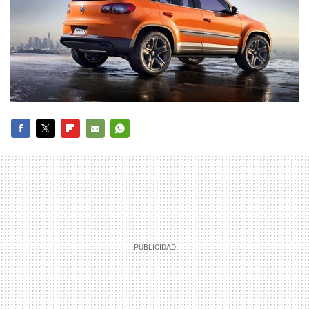
FACEBOOK
TWITTER
FLIPBOARD
E-
WHATSAPP
MAIL