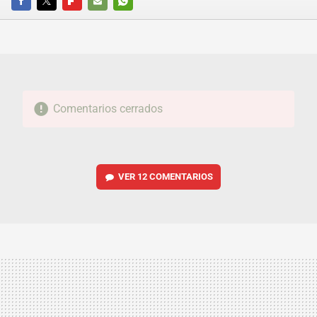
FACEBOOK
TWITTER
FLIPBOARD
E-
WHATSAPP
MAIL
Comentarios cerrados
VER
12 COMENTARIOS