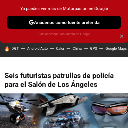
Ya puedes ver más de Motorpasion en Google
PRUEBAS
COCHES ELÉCTRICOS
OBSERVATORIO
F1
Añádenos como fuente preferida
Solo necesitas una cuenta de Google
×
HOY SE HABLA DE
DGT
Android Auto
Calor
China
GPS
Google Maps
Seis futuristas patrullas de policía
para el Salón de Los Ángeles