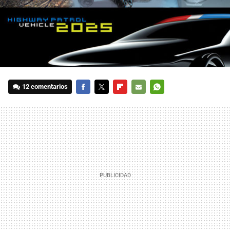
12 comentarios
FACEBOOK
TWITTER
FLIPBOARD
E-
WHATSAPP
MAIL