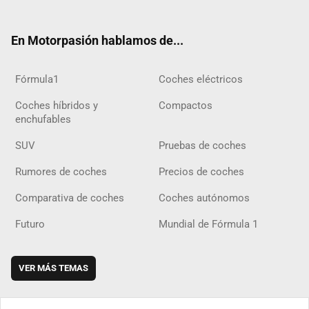
ter
ebo
ube
agra
gra
boar
ok
ok
m
m
d
En Motorpasión hablamos de...
Fórmula1
Coches eléctricos
Coches híbridos y
Compactos
enchufables
SUV
Pruebas de coches
Rumores de coches
Precios de coches
Comparativa de coches
Coches autónomos
Futuro
Mundial de Fórmula 1
VER MÁS TEMAS