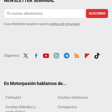
NEWSLETTER SEMANAL
SUSCRIBIR
Suscribiéndote aceptas nuestra
política de privacidad
Síguenos
Twit
Fac
Yout
Inst
Tele
RSS
Flip
Tikt
ter
ebo
ube
agra
gra
boar
ok
ok
m
m
d
En Motorpasión hablamos de...
Fórmula1
Coches eléctricos
Coches híbridos y
Compactos