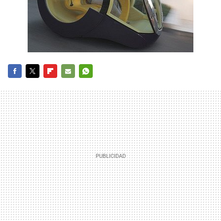
FACEBOOK
TWITTER
FLIPBOARD
E-
WHATSAPP
MAIL