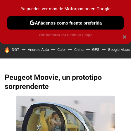
Ya puedes ver más de Motorpasion en Google
PRUEBAS
COCHES ELÉCTRICOS
OBSERVATORIO
F1
Añádenos como fuente preferida
Solo necesitas una cuenta de Google
×
HOY SE HABLA DE
DGT
Android Auto
Calor
China
GPS
Google Maps
Peugeot Moovie, un prototipo
sorprendente