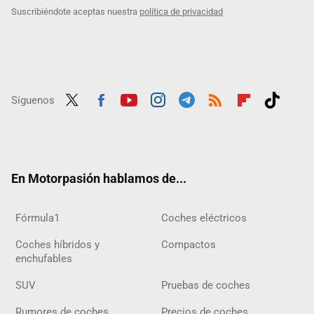
Suscribiéndote aceptas nuestra
política de privacidad
Síguenos
Twit
Fac
Yout
Inst
Tele
RSS
Flip
Tikt
ter
ebo
ube
agra
gra
boar
ok
ok
m
m
d
En Motorpasión hablamos de...
Fórmula1
Coches eléctricos
Coches híbridos y
Compactos
enchufables
SUV
Pruebas de coches
Rumores de coches
Precios de coches