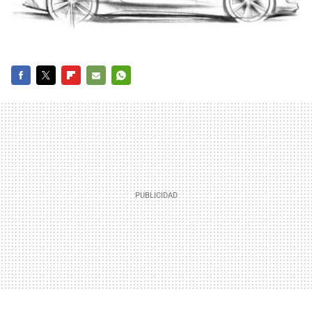
FACEBOOK
TWITTER
FLIPBOARD
E-
WHATSAPP
MAIL