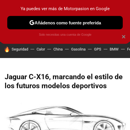
Ya puedes ver más de Motorpasion en Google
PRUEBAS
COCHES ELÉCTRICOS
OBSERVATORIO
F1
Añádenos como fuente preferida
Solo necesitas una cuenta de Google
×
HOY SE HABLA DE
Seguridad
Calor
China
Gasolina
GPS
BMW
F
Jaguar C-X16, marcando el estilo de
los futuros modelos deportivos