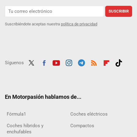
SUSCRIBIR
Suscribiéndote aceptas nuestra
política de privacidad
Síguenos
Twit
Fac
Yout
Inst
Tele
RSS
Flip
Tikt
ter
ebo
ube
agra
gra
boar
ok
ok
m
m
d
En Motorpasión hablamos de...
Fórmula1
Coches eléctricos
Coches híbridos y
Compactos
enchufables