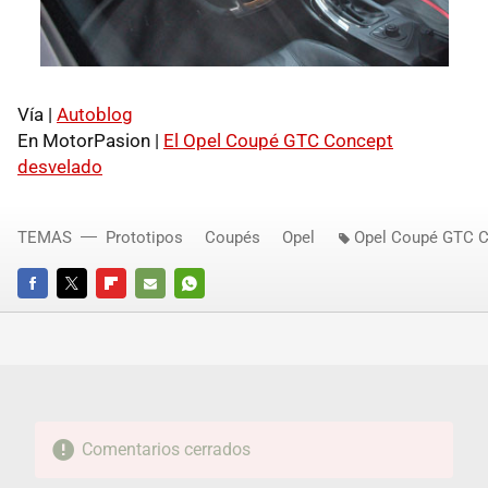
Vía |
Autoblog
En MotorPasion |
El Opel Coupé GTC Concept
desvelado
TEMAS
Prototipos
Coupés
Opel
Opel Coupé GTC 
FACEBOOK
TWITTER
FLIPBOARD
E-
WHATSAPP
MAIL
Comentarios cerrados