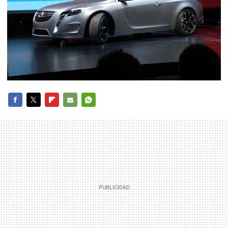
FACEBOOK
TWITTER
FLIPBOARD
E-
WHATSAPP
MAIL