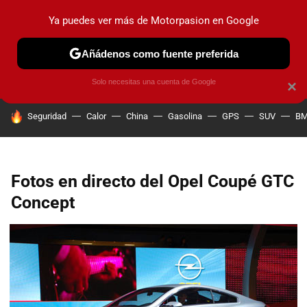
Ya puedes ver más de Motorpasion en Google
PRUEBAS
COCHES ELÉCTRICOS
OBSERVATORIO
F1
Añádenos como fuente preferida
Solo necesitas una cuenta de Google
×
HOY SE HABLA DE
Seguridad
Calor
China
Gasolina
GPS
SUV
B
Fotos en directo del Opel Coupé GTC
Concept