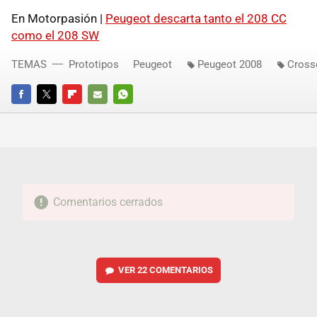
En Motorpasión |
Peugeot descarta tanto el 208 CC
como el 208 SW
TEMAS
Prototipos
Peugeot
Peugeot 2008
Cross
FACEBOOK
TWITTER
FLIPBOARD
E-
WHATSAPP
MAIL
Comentarios cerrados
VER
22 COMENTARIOS