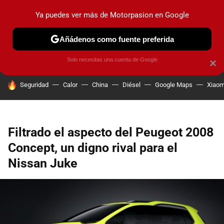
Ya puedes ver más de Motorpasion en Google
PRUEBAS
COCHES ELÉCTRICOS
OBSERVATORIO
F1
Añádenos como fuente preferida
Solo necesitas una cuenta de Google
×
HOY SE HABLA DE
Seguridad
Calor
China
Diésel
Google Maps
Xiaom
Filtrado el aspecto del Peugeot 2008
Concept, un digno rival para el
Nissan Juke