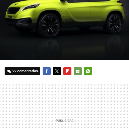
22 comentarios
FACEBOOK
TWITTER
FLIPBOARD
E-
WHATSAPP
MAIL