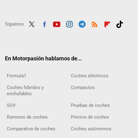
Síguenos
Twit
Fac
Yout
Inst
Tele
RSS
Flip
Tikt
ter
ebo
ube
agra
gra
boar
ok
ok
m
m
d
En Motorpasión hablamos de...
Fórmula1
Coches eléctricos
Coches híbridos y
Compactos
enchufables
SUV
Pruebas de coches
Rumores de coches
Precios de coches
Comparativa de coches
Coches autónomos