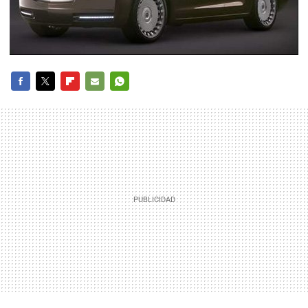
FACEBOOK
TWITTER
FLIPBOARD
E-
WHATSAPP
MAIL