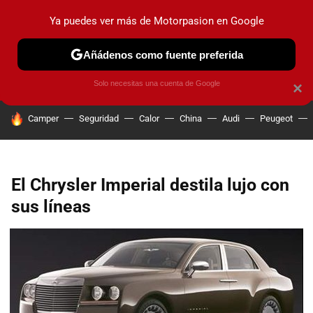
Ya puedes ver más de Motorpasion en Google
PRUEBAS
COCHES ELÉCTRICOS
OBSERVATORIO
F1
Añádenos como fuente preferida
Solo necesitas una cuenta de Google
×
HOY SE HABLA DE
Camper
Seguridad
Calor
China
Audi
Peugeot
El Chrysler Imperial destila lujo con
sus líneas