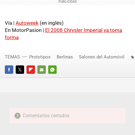
Vía |
Autoweek
(en inglés)
En MotorPasion |
El 2008 Chrysler Imperial ya toma
forma
TEMAS
Prototipos
Berlinas
Salones del Automóvil
FACEBOOK
TWITTER
FLIPBOARD
E-
WHATSAPP
MAIL
Comentarios cerrados