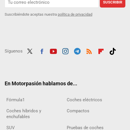
SUSCRIBIR
Suscribiéndote aceptas nuestra
política de privacidad
Síguenos
Twit
Fac
Yout
Inst
Tele
RSS
Flip
Tikt
ter
ebo
ube
agra
gra
boar
ok
ok
m
m
d
En Motorpasión hablamos de...
Fórmula1
Coches eléctricos
Coches híbridos y
Compactos
enchufables
SUV
Pruebas de coches