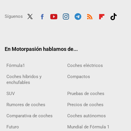
Síguenos
Twit
Fac
Yout
Inst
Tele
RSS
Flip
Tikt
ter
ebo
ube
agra
gra
boar
ok
ok
m
m
d
En Motorpasión hablamos de...
Fórmula1
Coches eléctricos
Coches híbridos y
Compactos
enchufables
SUV
Pruebas de coches
Rumores de coches
Precios de coches
Comparativa de coches
Coches autónomos
Futuro
Mundial de Fórmula 1