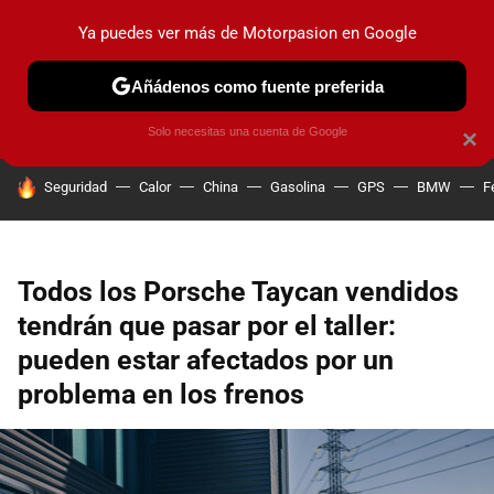
Ya puedes ver más de Motorpasion en Google
PRUEBAS
COCHES ELÉCTRICOS
OBSERVATORIO
F1
Añádenos como fuente preferida
Solo necesitas una cuenta de Google
×
HOY SE HABLA DE
Seguridad
Calor
China
Gasolina
GPS
BMW
F
Todos los Porsche Taycan vendidos
tendrán que pasar por el taller:
pueden estar afectados por un
problema en los frenos