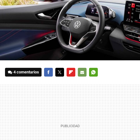
4 comentarios
FACEBOOK
TWITTER
FLIPBOARD
E-
WHATSAPP
MAIL