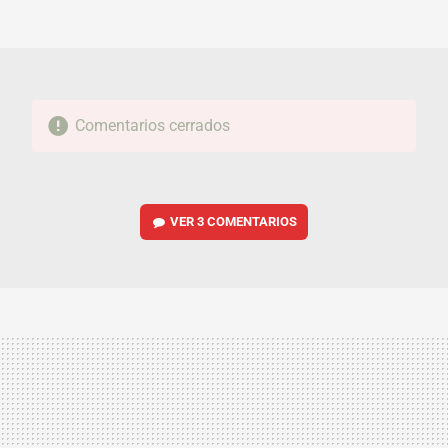
FACEBOOK
TWITTER
FLIPBOARD
E-
WHATSAPP
MAIL
Comentarios cerrados
VER
3 COMENTARIOS