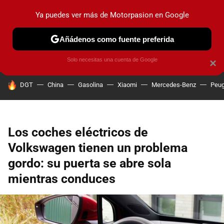
Ya puedes ver más de Motorpasion en Google
PRUEBAS
COCHES ELÉCTRICOS
OBSERVATORIO
F1
Añádenos como fuente preferida
Solo necesitas una cuenta de Google
×
HOY SE HABLA DE
DGT
China
Gasolina
Xiaomi
Mercedes-Benz
Peug
Los coches eléctricos de
Volkswagen tienen un problema
gordo: su puerta se abre sola
mientras conduces