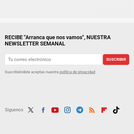
RECIBE "Arranca que nos vamos", NUESTRA
NEWSLETTER SEMANAL
SUSCRIBIR
Suscribiéndote aceptas nuestra
política de privacidad
Síguenos
Twit
Fac
Yout
Inst
Tele
RSS
Flip
Tikt
ter
ebo
ube
agra
gra
boar
ok