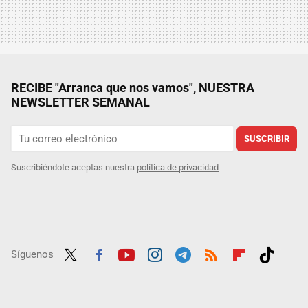
RECIBE "Arranca que nos vamos", NUESTRA
NEWSLETTER SEMANAL
SUSCRIBIR
Suscribiéndote aceptas nuestra
política de privacidad
Síguenos
Twit
Fac
Yout
Inst
Tele
RSS
Flip
Tikt
ter
ebo
ube
agra
gra
boar
ok