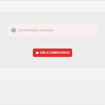
FACEBOOK
TWITTER
FLIPBOARD
E-
WHATSAPP
MAIL
Comentarios cerrados
VER
4 COMENTARIOS