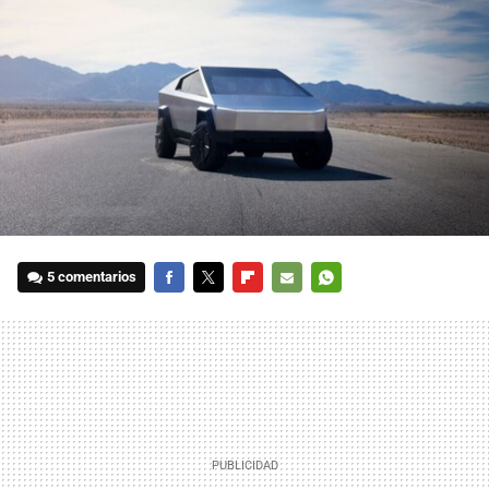
5 comentarios
FACEBOOK
TWITTER
FLIPBOARD
E-
WHATSAPP
MAIL