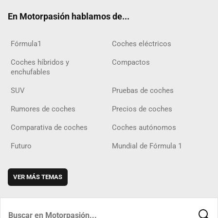
ok
m
m
d
En Motorpasión hablamos de...
Fórmula1
Coches eléctricos
Coches híbridos y
Compactos
enchufables
SUV
Pruebas de coches
Rumores de coches
Precios de coches
Comparativa de coches
Coches autónomos
Futuro
Mundial de Fórmula 1
VER MÁS TEMAS