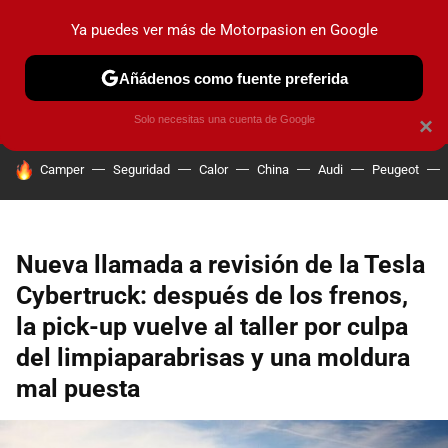
Ya puedes ver más de Motorpasion en Google
PRUEBAS
COCHES ELÉCTRICOS
OBSERVATORIO
F1
Añádenos como fuente preferida
Solo necesitas una cuenta de Google
×
HOY SE HABLA DE
Camper
Seguridad
Calor
China
Audi
Peugeot
Nueva llamada a revisión de la Tesla
Cybertruck: después de los frenos,
la pick-up vuelve al taller por culpa
del limpiaparabrisas y una moldura
mal puesta