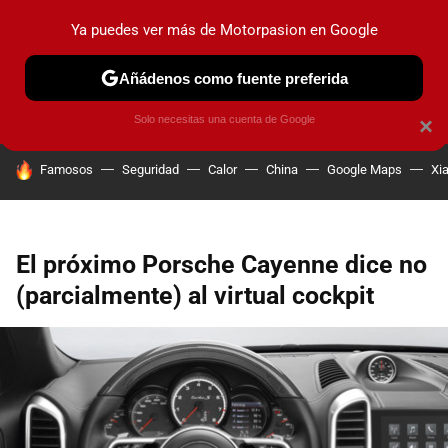
Ya puedes ver más de Motorpasion en Google
PRUEBAS
COCHES ELÉCTRICOS
OBSERVATORIO
F1
Añádenos como fuente preferida
Solo necesitas una cuenta de Google
×
HOY SE HABLA DE
Famosos
Seguridad
Calor
China
Google Maps
Xi
El próximo Porsche Cayenne dice no
(parcialmente) al virtual cockpit