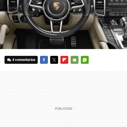
4 comentarios
FACEBOOK
TWITTER
FLIPBOARD
E-
WHATSAPP
MAIL