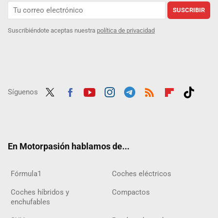
SUSCRIBIR
Suscribiéndote aceptas nuestra
política de privacidad
Síguenos
Twit
Fac
Yout
Inst
Tele
RSS
Flip
Tikt
ter
ebo
ube
agra
gra
boar
ok
ok
m
m
d
En Motorpasión hablamos de...
Fórmula1
Coches eléctricos
Coches híbridos y
Compactos
enchufables