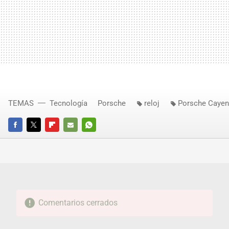
TEMAS
Tecnología
Porsche
reloj
Porsche Caye
FACEBOOK
TWITTER
FLIPBOARD
E-
WHATSAPP
MAIL
Comentarios cerrados