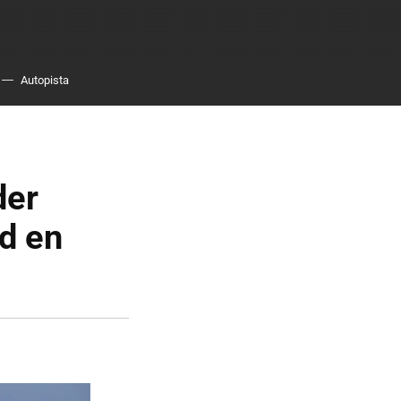
Autopista
der
d en