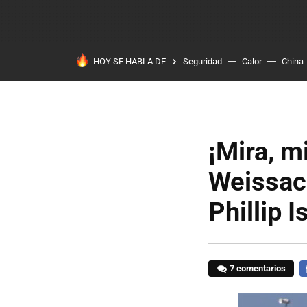
HOY SE HABLA DE
Seguridad
Calor
China
¡Mira, m
Weissach
Phillip I
7 comentarios
F