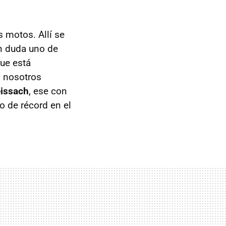
s motos. Allí se
in duda uno de
ue está
n nosotros
issach
, ese con
o de récord en el