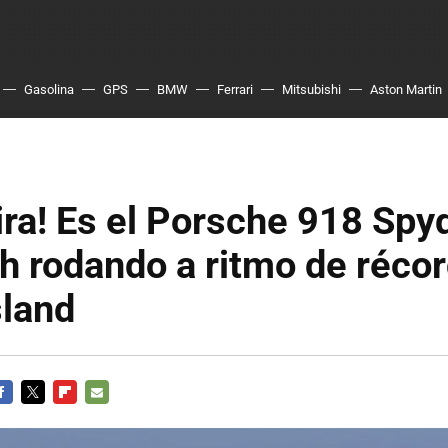
Gasolina
GPS
BMW
Ferrari
Mitsubishi
Aston Martin
ira! Es el Porsche 918 Spy
 rodando a ritmo de récor
sland
ACEBOOK
TWITTER
FLIPBOARD
E-
MAIL