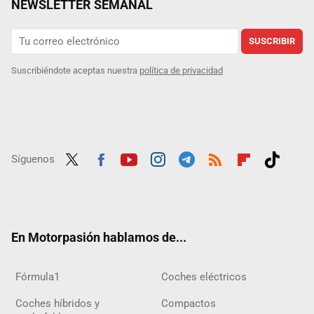
NEWSLETTER SEMANAL
SUSCRIBIR
Suscribiéndote aceptas nuestra
política de privacidad
Síguenos
Twit
Fac
Yout
Inst
Tele
RSS
Flip
Tikt
ter
ebo
ube
agra
gra
boar
ok
ok
m
m
d
En Motorpasión hablamos de...
Fórmula1
Coches eléctricos
Coches híbridos y
Compactos