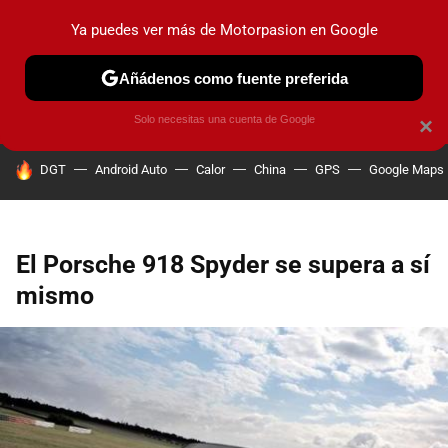
Ya puedes ver más de Motorpasion en Google
PRUEBAS
COCHES ELÉCTRICOS
OBSERVATORIO
F1
Añádenos como fuente preferida
Solo necesitas una cuenta de Google
×
HOY SE HABLA DE
DGT
Android Auto
Calor
China
GPS
Google Maps
El Porsche 918 Spyder se supera a sí
mismo