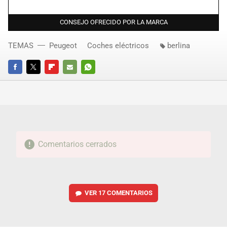
CONSEJO OFRECIDO POR LA MARCA
TEMAS
Peugeot
Coches eléctricos
berlina
FACEBOOK
TWITTER
FLIPBOARD
E-
WHATSAPP
MAIL
Comentarios cerrados
VER
17 COMENTARIOS