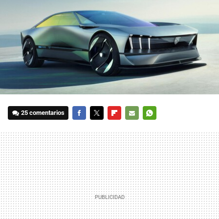
25 comentarios
FACEBOOK
TWITTER
FLIPBOARD
E-
WHATSAPP
MAIL