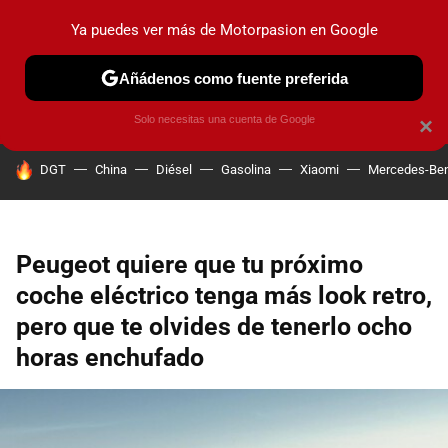
Ya puedes ver más de Motorpasion en Google
PRUEBAS
COCHES ELÉCTRICOS
OBSERVATORIO
F1
Añádenos como fuente preferida
Solo necesitas una cuenta de Google
×
HOY SE HABLA DE
DGT
China
Diésel
Gasolina
Xiaomi
Mercedes-Be
Peugeot quiere que tu próximo
coche eléctrico tenga más look retro,
pero que te olvides de tenerlo ocho
horas enchufado