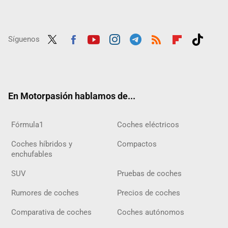
Síguenos
Twit
Fac
Yout
Inst
Tele
RSS
Flip
Tikt
ter
ebo
ube
agra
gra
boar
ok
ok
m
m
d
En Motorpasión hablamos de...
Fórmula1
Coches eléctricos
Coches híbridos y
Compactos
enchufables
SUV
Pruebas de coches
Rumores de coches
Precios de coches
Comparativa de coches
Coches autónomos