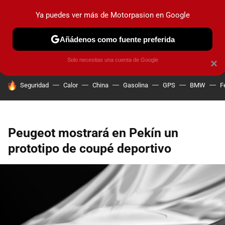
Ya puedes ver más de Motorpasion en Google
PRUEBAS
COCHES ELÉCTRICOS
OBSERVATORIO
F1
Añádenos como fuente preferida
Solo necesitas una cuenta de Google
×
HOY SE HABLA DE
Seguridad
Calor
China
Gasolina
GPS
BMW
F
Peugeot mostrará en Pekín un
prototipo de coupé deportivo