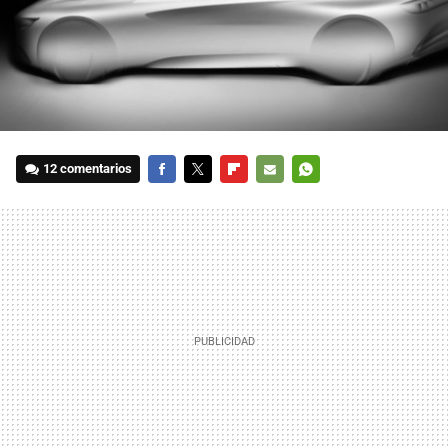
12 comentarios
FACEBOOK
TWITTER
FLIPBOARD
E-
WHATSAPP
MAIL