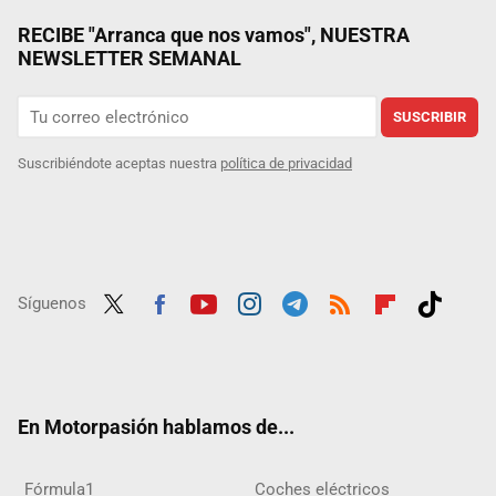
RECIBE "Arranca que nos vamos", NUESTRA
NEWSLETTER SEMANAL
SUSCRIBIR
Suscribiéndote aceptas nuestra
política de privacidad
Síguenos
Twit
Fac
Yout
Inst
Tele
RSS
Flip
Tikt
ter
ebo
ube
agra
gra
boar
ok
ok
m
m
d
En Motorpasión hablamos de...
Fórmula1
Coches eléctricos