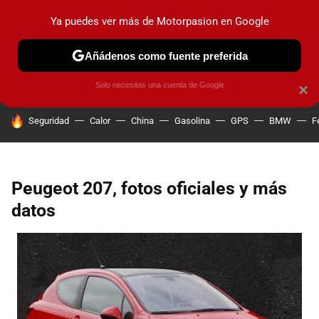
Ya puedes ver más de Motorpasion en Google
PRUEBAS
COCHES ELÉCTRICOS
OBSERVATORIO
F1
Añádenos como fuente preferida
Solo necesitas una cuenta de Google
×
HOY SE HABLA DE
Seguridad
Calor
China
Gasolina
GPS
BMW
F
Peugeot 207, fotos oficiales y más
datos