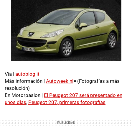
Vía |
autoblog.it
Más información |
Autoweek.nl
= (Fotografías a más
resolución)
En Motorpasion |
El Peugeot 207 será presentado en
unos dias
,
Peugeot 207, primeras fotografías