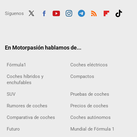
Síguenos
Twit
Fac
Yout
Inst
Tele
RSS
Flip
Tikt
ter
ebo
ube
agra
gra
boar
ok
ok
m
m
d
En Motorpasión hablamos de...
Fórmula1
Coches eléctricos
Coches híbridos y
Compactos
enchufables
SUV
Pruebas de coches
Rumores de coches
Precios de coches
Comparativa de coches
Coches autónomos
Futuro
Mundial de Fórmula 1