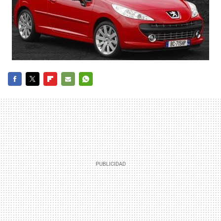
FACEBOOK
TWITTER
FLIPBOARD
E-
WHATSAPP
MAIL