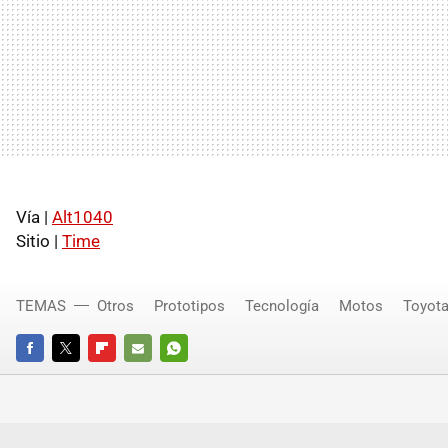
Vía |
Alt1040
Sitio |
Time
TEMAS
Otros
Prototipos
Tecnología
Motos
Toyot
FACEBOOK
TWITTER
FLIPBOARD
E-
WHATSAPP
MAIL