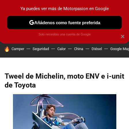
Ya puedes ver más de Motorpasion en Google
PRUEBAS
COCHES ELÉCTRICOS
OBSERVATORIO
F1
Añádenos como fuente preferida
Solo necesitas una cuenta de Google
×
HOY SE HABLA DE
Camper
Seguridad
Calor
China
Diésel
Google Ma
Tweel de Michelin, moto ENV e i-unit
de Toyota