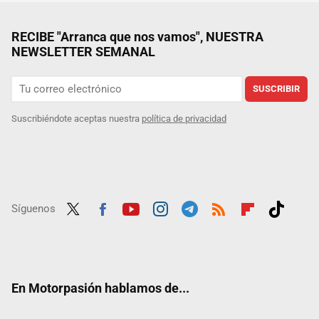
RECIBE "Arranca que nos vamos", NUESTRA
NEWSLETTER SEMANAL
SUSCRIBIR
Suscribiéndote aceptas nuestra
política de privacidad
Síguenos
Twit
Fac
Yout
Inst
Tele
RSS
Flip
Tikt
ter
ebo
ube
agra
gra
boar
ok
ok
m
m
d
En Motorpasión hablamos de...