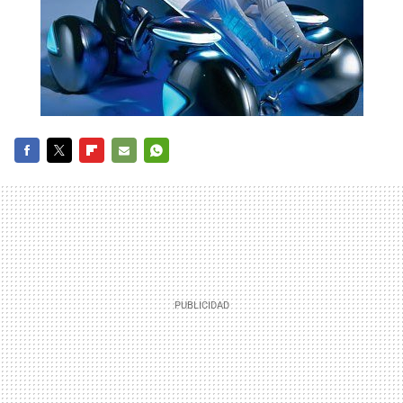
FACEBOOK
TWITTER
FLIPBOARD
E-
WHATSAPP
MAIL