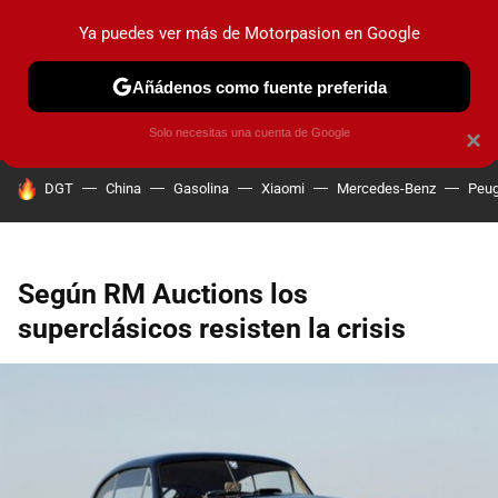
Ya puedes ver más de Motorpasion en Google
PRUEBAS
COCHES ELÉCTRICOS
OBSERVATORIO
F1
Añádenos como fuente preferida
Solo necesitas una cuenta de Google
×
HOY SE HABLA DE
DGT
China
Gasolina
Xiaomi
Mercedes-Benz
Peug
Según RM Auctions los
superclásicos resisten la crisis