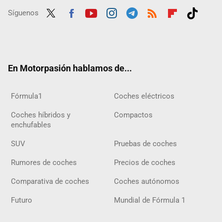
Síguenos
Twit
Fac
Yout
Inst
Tele
RSS
Flip
Tikt
ter
ebo
ube
agra
gra
boar
ok
ok
m
m
d
En Motorpasión hablamos de...
Fórmula1
Coches eléctricos
Coches híbridos y
Compactos
enchufables
SUV
Pruebas de coches
Rumores de coches
Precios de coches
Comparativa de coches
Coches autónomos
Futuro
Mundial de Fórmula 1