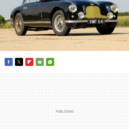
FACEBOOK
TWITTER
FLIPBOARD
E-
WHATSAPP
MAIL