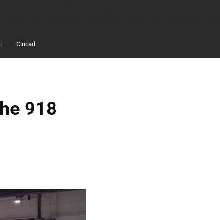
i
Ciudad
che 918