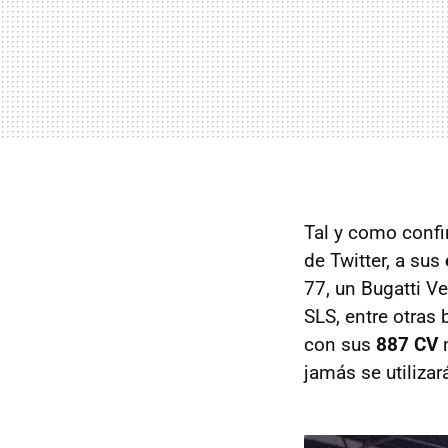
Tal y como confi
de Twitter, a sus
77, un Bugatti V
SLS, entre otras
con sus
887 CV
n
jamás se utilizará