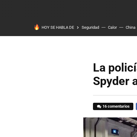
HOY SE HABLA DE
Seguridad
Calor
China
La polic
Spyder a
16 comentarios