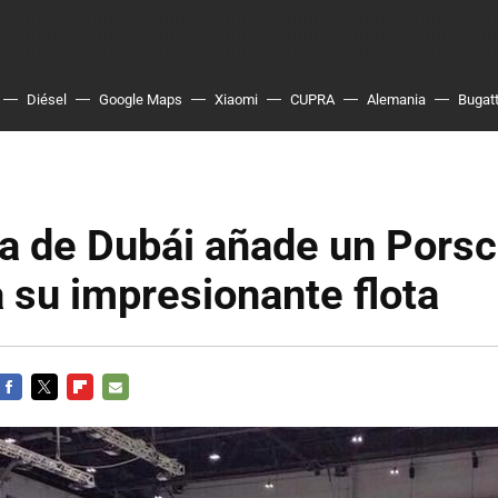
Diésel
Google Maps
Xiaomi
CUPRA
Alemania
Bugatt
ía de Dubái añade un Pors
 su impresionante flota
FACEBOOK
TWITTER
FLIPBOARD
E-
MAIL