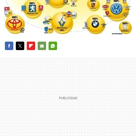
FACEBOOK
TWITTER
FLIPBOARD
E-
WHATSAPP
MAIL