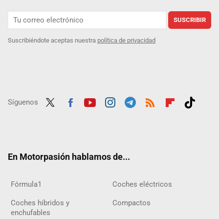
SUSCRIBIR
Suscribiéndote aceptas nuestra
política de privacidad
Síguenos
Twit
Fac
Yout
Inst
Tele
RSS
Flip
Tikt
ter
ebo
ube
agra
gra
boar
ok
ok
m
m
d
En Motorpasión hablamos de...
Fórmula1
Coches eléctricos
Coches híbridos y
Compactos
enchufables