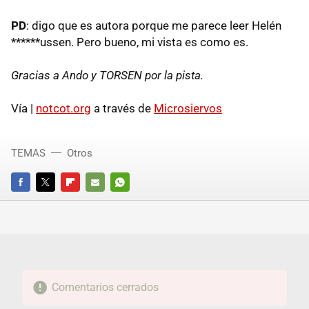
PD
: digo que es autora porque me parece leer Helén
******ussen. Pero bueno, mi vista es como es.
Gracias a Ando y TORSEN por la pista.
Vía |
notcot.org
a través de
Microsiervos
TEMAS
Otros
FACEBOOK
TWITTER
FLIPBOARD
E-
WHATSAPP
MAIL
Comentarios cerrados