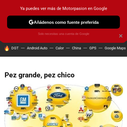
Ya puedes ver más de Motorpasion en Google
PRUEBAS
COCHES ELÉCTRICOS
OBSERVATORIO
F1
Añádenos como fuente preferida
Solo necesitas una cuenta de Google
×
HOY SE HABLA DE
DGT
Android Auto
Calor
China
GPS
Google Maps
Pez grande, pez chico