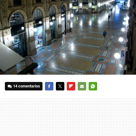
14 comentarios
FACEBOOK
TWITTER
FLIPBOARD
E-
WHATSAPP
MAIL