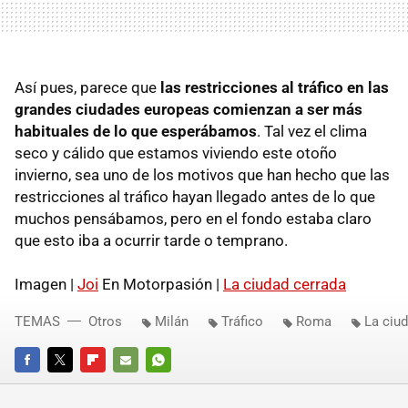
Así pues, parece que
las restricciones al tráfico en las
grandes ciudades europeas comienzan a ser más
habituales de lo que esperábamos
. Tal vez el clima
seco y cálido que estamos viviendo este otoño
invierno, sea uno de los motivos que han hecho que las
restricciones al tráfico hayan llegado antes de lo que
muchos pensábamos, pero en el fondo estaba claro
que esto iba a ocurrir tarde o temprano.
Imagen |
Joi
En Motorpasión |
La ciudad cerrada
TEMAS
Otros
Milán
Tráfico
Roma
La ciu
FACEBOOK
TWITTER
FLIPBOARD
E-
WHATSAPP