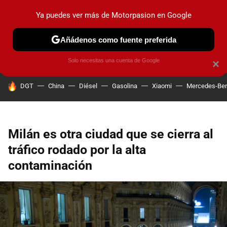
Ya puedes ver más de Motorpasion en Google
PRUEBAS
COCHES ELÉCTRICOS
OBSERVATORIO
F1
Añádenos como fuente preferida
Solo necesitas una cuenta de Google
×
HOY SE HABLA DE
DGT
China
Diésel
Gasolina
Xiaomi
Mercedes-Be
Milán es otra ciudad que se cierra al
tráfico rodado por la alta
contaminación