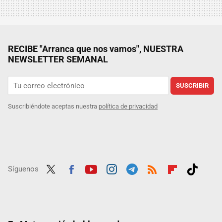
RECIBE "Arranca que nos vamos", NUESTRA
NEWSLETTER SEMANAL
SUSCRIBIR
Suscribiéndote aceptas nuestra
política de privacidad
Síguenos
Twit
Fac
Yout
Inst
Tele
RSS
Flip
Tikt
ter
ebo
ube
agra
gra
boar
ok
ok
m
m
d