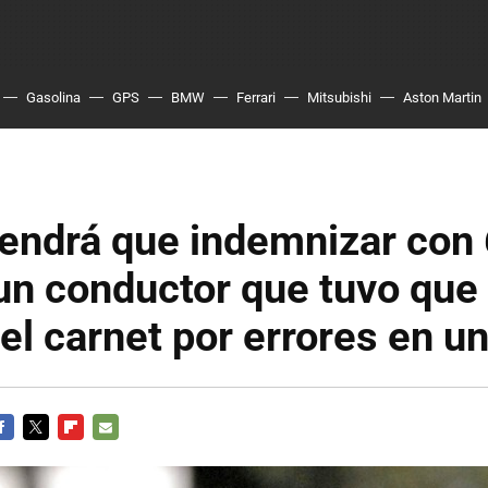
Gasolina
GPS
BMW
Ferrari
Mitsubishi
Aston Martin
tendrá que indemnizar con
un conductor que tuvo que 
el carnet por errores en u
ACEBOOK
TWITTER
FLIPBOARD
E-
MAIL