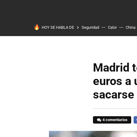
HOY SE HABLA DE
Seguridad
Calor
China
Madrid 
euros a 
sacarse 
4 comentarios
F