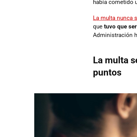
había cometido u
La multa nunca se
que
tuvo que ser
Administración hi
La multa s
puntos