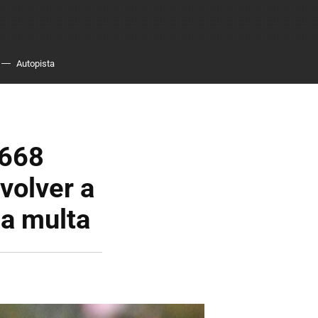
Autopista
 668
volver a
na multa