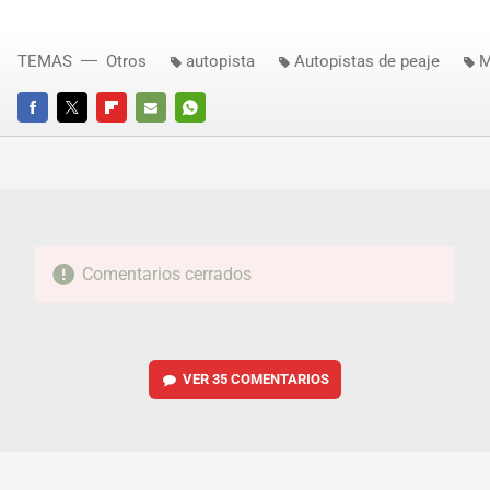
TEMAS
Otros
autopista
Autopistas de peaje
M
FACEBOOK
TWITTER
FLIPBOARD
E-
WHATSAPP
MAIL
Comentarios cerrados
VER
35 COMENTARIOS