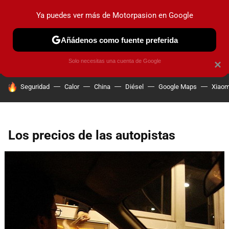
Ya puedes ver más de Motorpasion en Google
PRUEBAS
COCHES ELÉCTRICOS
OBSERVATORIO
F1
Añádenos como fuente preferida
Solo necesitas una cuenta de Google
×
HOY SE HABLA DE
Seguridad
Calor
China
Diésel
Google Maps
Xiaom
Los precios de las autopistas