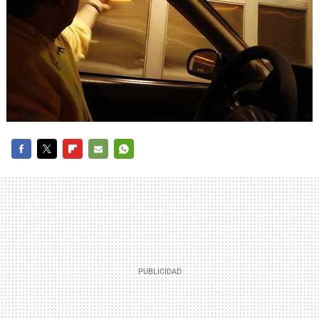
FACEBOOK
TWITTER
FLIPBOARD
E-
WHATSAPP
MAIL