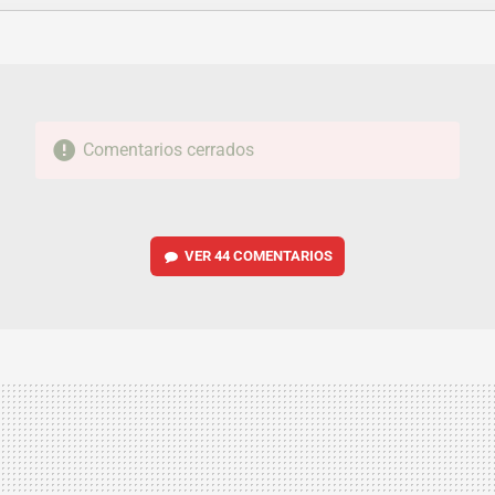
FACEBOOK
TWITTER
FLIPBOARD
E-
WHATSAPP
MAIL
Comentarios cerrados
VER
44 COMENTARIOS