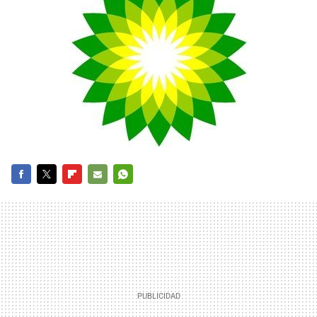
FACEBOOK
TWITTER
FLIPBOARD
E-
WHATSAPP
MAIL