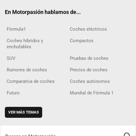
ok
m
m
d
En Motorpasión hablamos de...
Fórmula1
Coches eléctricos
Coches híbridos y
Compactos
enchufables
SUV
Pruebas de coches
Rumores de coches
Precios de coches
Comparativa de coches
Coches autónomos
Futuro
Mundial de Fórmula 1
VER MÁS TEMAS