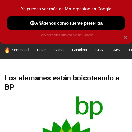
Ya puedes ver más de Motorpasion en Google
PRUEBAS
COCHES ELÉCTRICOS
OBSERVATORIO
F1
Añádenos como fuente preferida
Solo necesitas una cuenta de Google
×
HOY SE HABLA DE
Seguridad
Calor
China
Gasolina
GPS
BMW
F
Los alemanes están boicoteando a
BP