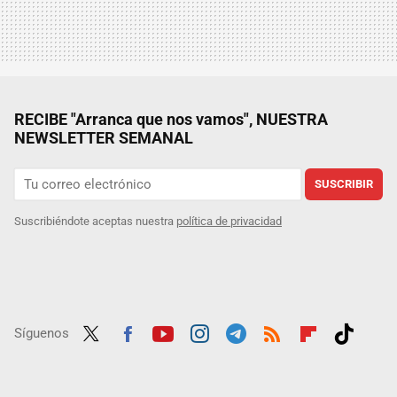
RECIBE "Arranca que nos vamos", NUESTRA
NEWSLETTER SEMANAL
SUSCRIBIR
Suscribiéndote aceptas nuestra
política de privacidad
Síguenos
Twit
Fac
Yout
Inst
Tele
RSS
Flip
Tikt
ter
ebo
ube
agra
gra
boar
ok