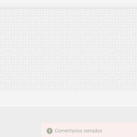
FACEBOOK
TWITTER
FLIPBOARD
E-
MAIL
Comentarios cerrados