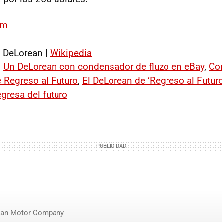
om
. DeLorean |
Wikipedia
|
Un DeLorean con condensador de fluzo en eBay
,
Con
e Regreso al Futuro
,
El DeLorean de ‘Regreso al Futur
gresa del futuro
ean Motor Company