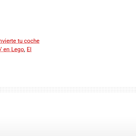
vierte tu coche
o’ en Lego
,
El