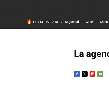
HOY SE HABLA DE
Seguridad
Calor
China
La agend
FACEBOOK
TWITTER
FLIPBOARD
E-
MAIL