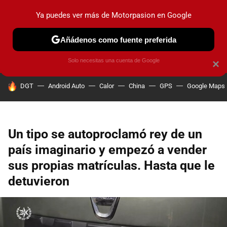
Ya puedes ver más de Motorpasion en Google
PRUEBAS
COCHES ELÉCTRICOS
OBSERVATORIO
F1
Añádenos como fuente preferida
Solo necesitas una cuenta de Google
×
HOY SE HABLA DE
DGT
Android Auto
Calor
China
GPS
Google Maps
Un tipo se autoproclamó rey de un
país imaginario y empezó a vender
sus propias matrículas. Hasta que le
detuvieron