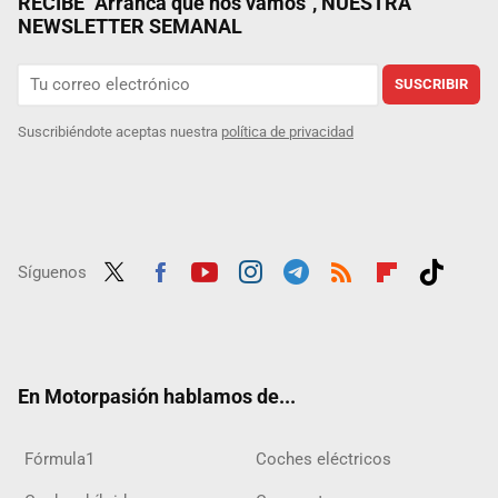
RECIBE "Arranca que nos vamos", NUESTRA
NEWSLETTER SEMANAL
SUSCRIBIR
Suscribiéndote aceptas nuestra
política de privacidad
Síguenos
Twit
Fac
Yout
Inst
Tele
RSS
Flip
Tikt
ter
ebo
ube
agra
gra
boar
ok
ok
m
m
d
En Motorpasión hablamos de...
Fórmula1
Coches eléctricos