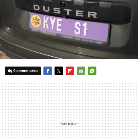
9 comentarios
FACEBOOK
TWITTER
FLIPBOARD
E-
WHATSAPP
MAIL