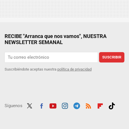
RECIBE "Arranca que nos vamos", NUESTRA
NEWSLETTER SEMANAL
SUSCRIBIR
Suscribiéndote aceptas nuestra
política de privacidad
Síguenos
Twit
Fac
Yout
Inst
Tele
RSS
Flip
Tikt
ter
ebo
ube
agra
gra
boar
ok