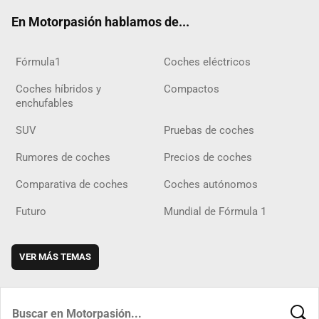
ok
m
m
d
En Motorpasión hablamos de...
Fórmula1
Coches eléctricos
Coches híbridos y
Compactos
enchufables
SUV
Pruebas de coches
Rumores de coches
Precios de coches
Comparativa de coches
Coches autónomos
Futuro
Mundial de Fórmula 1
VER MÁS TEMAS