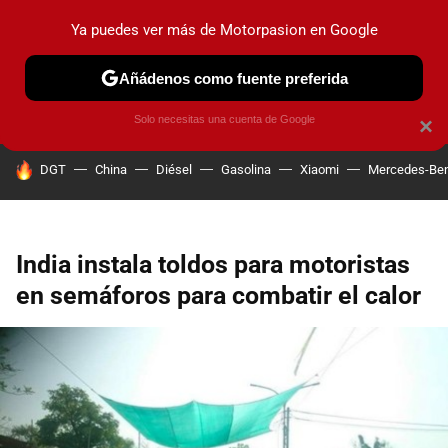
Ya puedes ver más de Motorpasion en Google
PRUEBAS
COCHES ELÉCTRICOS
OBSERVATORIO
F1
Añádenos como fuente preferida
Solo necesitas una cuenta de Google
×
HOY SE HABLA DE
DGT
China
Diésel
Gasolina
Xiaomi
Mercedes-Be
India instala toldos para motoristas
en semáforos para combatir el calor