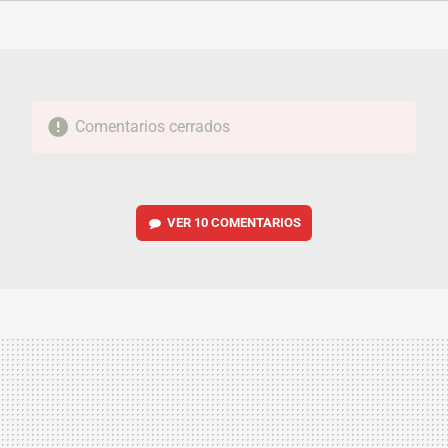
FACEBOOK
TWITTER
FLIPBOARD
E-
WHATSAPP
MAIL
Comentarios cerrados
VER
10 COMENTARIOS