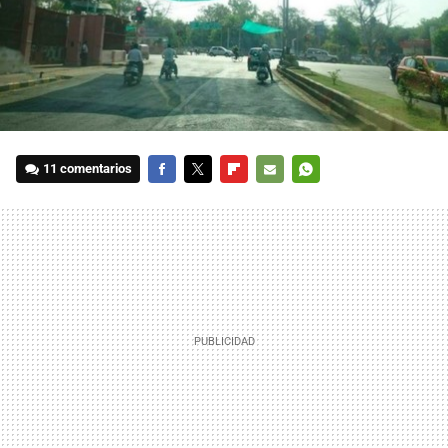
11 comentarios
FACEBOOK
TWITTER
FLIPBOARD
E-
WHATSAPP
MAIL