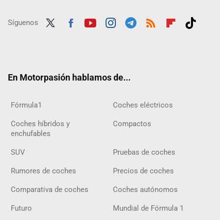
Síguenos
Twit
Fac
Yout
Inst
Tele
RSS
Flip
Tikt
ter
ebo
ube
agra
gra
boar
ok
ok
m
m
d
En Motorpasión hablamos de...
Fórmula1
Coches eléctricos
Coches híbridos y
Compactos
enchufables
SUV
Pruebas de coches
Rumores de coches
Precios de coches
Comparativa de coches
Coches autónomos
Futuro
Mundial de Fórmula 1