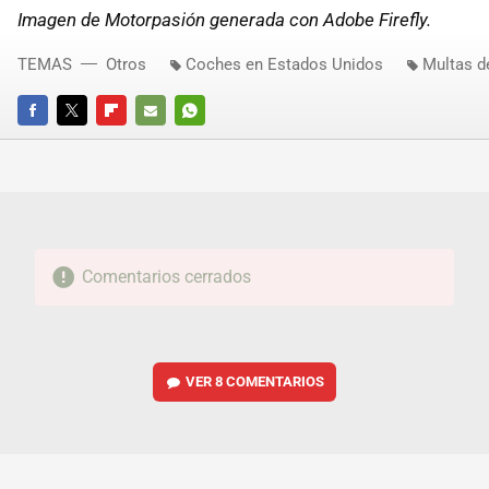
Imagen de Motorpasión generada con Adobe Firefly.
TEMAS
Otros
Coches en Estados Unidos
Multas de
FACEBOOK
TWITTER
FLIPBOARD
E-
WHATSAPP
MAIL
Comentarios cerrados
VER
8 COMENTARIOS