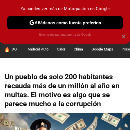
Ya puedes ver más de Motorpasion en Google
PRUEBAS
COCHES ELÉCTRICOS
OBSERVATORIO
F1
Añádenos como fuente preferida
Solo necesitas una cuenta de Google
×
HOY SE HABLA DE
DGT
Android Auto
Calor
China
Google Maps
Pors
Un pueblo de solo 200 habitantes
recauda más de un millón al año en
multas. El motivo es algo que se
parece mucho a la corrupción