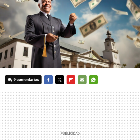
9 comentarios
FACEBOOK
TWITTER
FLIPBOARD
E-
WHATSAPP
MAIL