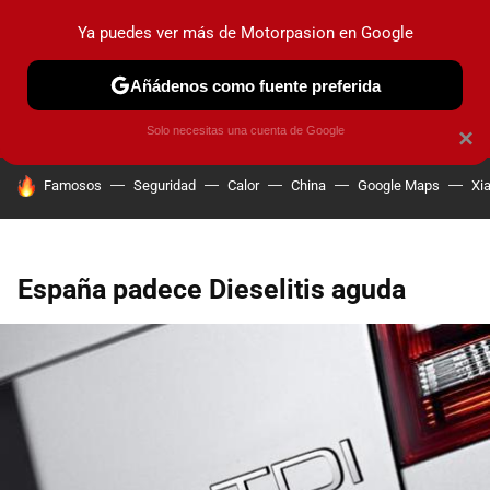
Ya puedes ver más de Motorpasion en Google
PRUEBAS
COCHES ELÉCTRICOS
OBSERVATORIO
F1
Añádenos como fuente preferida
Solo necesitas una cuenta de Google
×
HOY SE HABLA DE
Famosos
Seguridad
Calor
China
Google Maps
Xi
España padece Dieselitis aguda