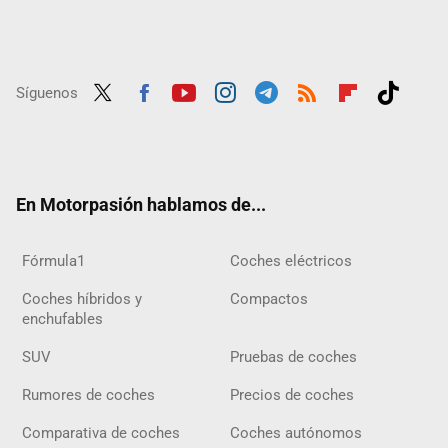
Síguenos
Twit
Fac
Yout
Inst
Tele
RSS
Flip
Tikt
ter
ebo
ube
agra
gra
boar
ok
ok
m
m
d
En Motorpasión hablamos de...
Fórmula1
Coches eléctricos
Coches híbridos y
Compactos
enchufables
SUV
Pruebas de coches
Rumores de coches
Precios de coches
Comparativa de coches
Coches autónomos