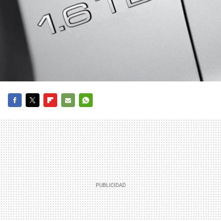
FACEBOOK
TWITTER
FLIPBOARD
E-
WHATSAPP
MAIL