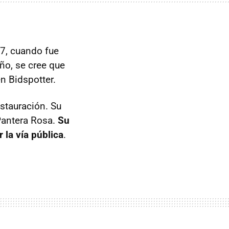
07, cuando fue
eño, se cree que
n Bidspotter.
stauración. Su
Pantera Rosa.
Su
 la vía pública
.