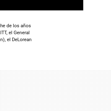
he de los años
ITT
, el General
on), el DeLorean