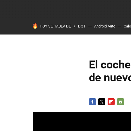
HOY SE HABLA DE
DGT
Android Auto
Calo
El coche
de nuev
FACEBOOK
TWITTER
FLIPBOARD
E-
MAIL