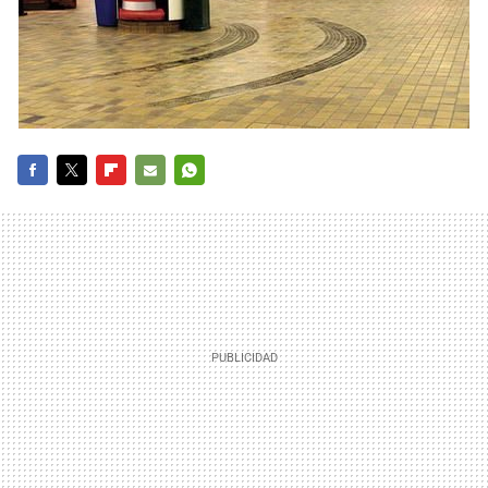
FACEBOOK
TWITTER
FLIPBOARD
E-
WHATSAPP
MAIL