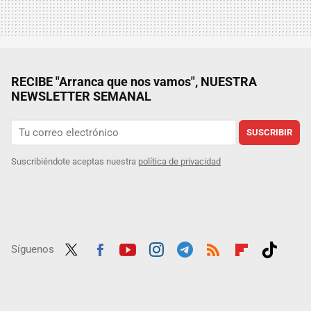
RECIBE "Arranca que nos vamos", NUESTRA
NEWSLETTER SEMANAL
SUSCRIBIR
Suscribiéndote aceptas nuestra
política de privacidad
Síguenos
Twit
Fac
Yout
Inst
Tele
RSS
Flip
Tikt
ter
ebo
ube
agra
gra
boar
ok