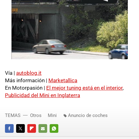
Vía |
autoblog.it
Más información |
Marketallica
En Motorpasión |
El mejor tuning está en el interior
,
Publicidad del Mini en Inglaterra
TEMAS
Otros
Mini
Anuncio de coches
FACEBOOK
TWITTER
FLIPBOARD
E-
WHATSAPP