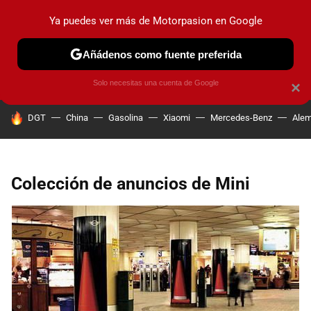
Ya puedes ver más de Motorpasion en Google
PRUEBAS
COCHES ELÉCTRICOS
OBSERVATORIO
F1
Añádenos como fuente preferida
Solo necesitas una cuenta de Google
×
HOY SE HABLA DE
DGT
China
Gasolina
Xiaomi
Mercedes-Benz
Alem
Colección de anuncios de Mini