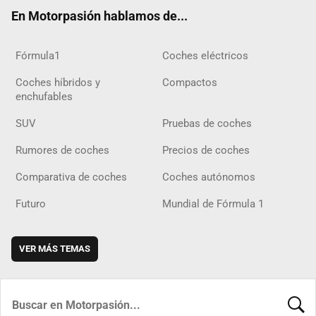
ok
m
m
d
En Motorpasión hablamos de...
Fórmula1
Coches eléctricos
Coches híbridos y
Compactos
enchufables
SUV
Pruebas de coches
Rumores de coches
Precios de coches
Comparativa de coches
Coches autónomos
Futuro
Mundial de Fórmula 1
VER MÁS TEMAS