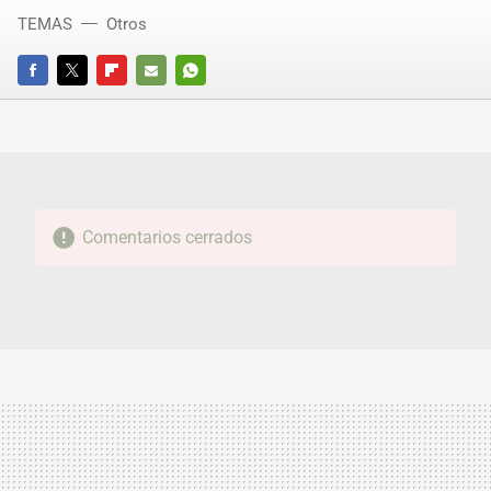
TEMAS
Otros
FACEBOOK
TWITTER
FLIPBOARD
E-
WHATSAPP
MAIL
Comentarios cerrados