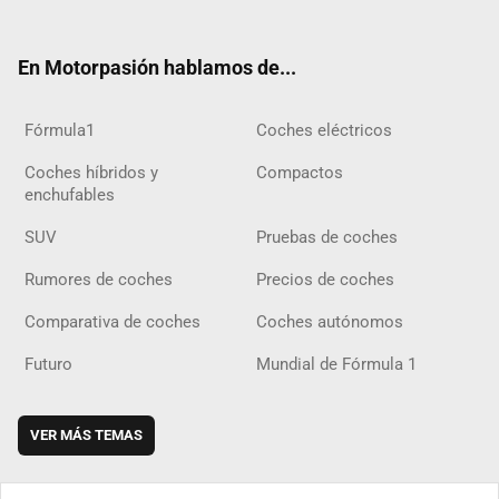
ter
ebo
ube
agra
gra
boar
ok
ok
m
m
d
En Motorpasión hablamos de...
Fórmula1
Coches eléctricos
Coches híbridos y
Compactos
enchufables
SUV
Pruebas de coches
Rumores de coches
Precios de coches
Comparativa de coches
Coches autónomos
Futuro
Mundial de Fórmula 1
VER MÁS TEMAS