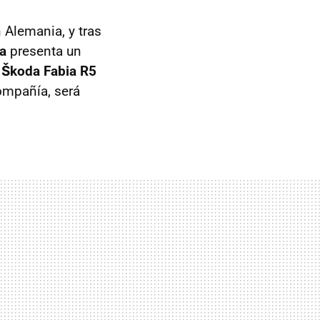
 Alemania, y tras
a
presenta un
l
Škoda Fabia R5
ompañía, será