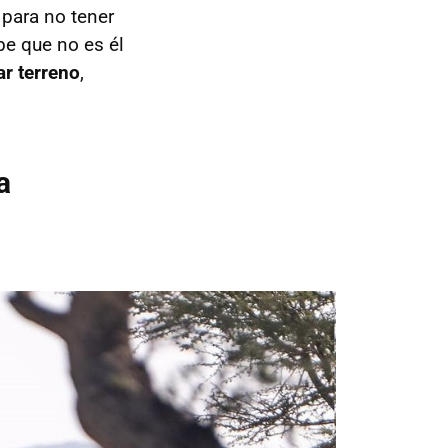
 para no tener
be que no es él
ar terreno
,
a