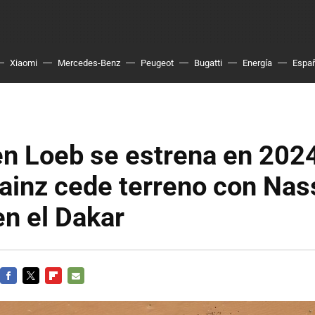
Xiaomi
Mercedes-Benz
Peugeot
Bugatti
Energía
Espa
n Loeb se estrena en 202
ainz cede terreno con Nas
en el Dakar
FACEBOOK
TWITTER
FLIPBOARD
E-
MAIL