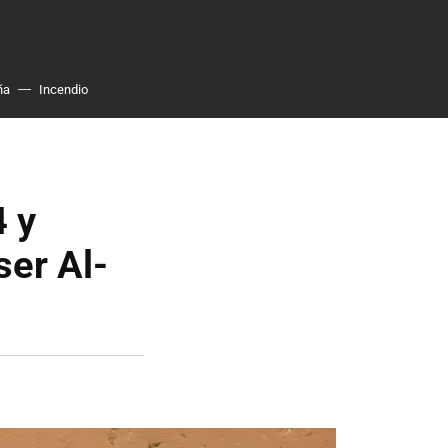
ña
Incendio
4 y
ser Al-