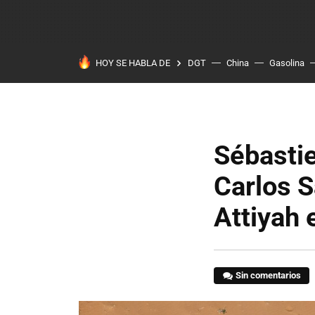
HOY SE HABLA DE
DGT
China
Gasolina
Sébastie
Carlos S
Attiyah 
Sin comentarios