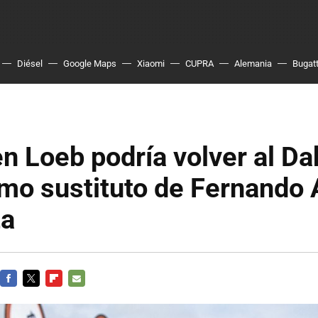
Diésel
Google Maps
Xiaomi
CUPRA
Alemania
Bugatt
n Loeb podría volver al Da
mo sustituto de Fernando 
ta
FACEBOOK
TWITTER
FLIPBOARD
E-
MAIL