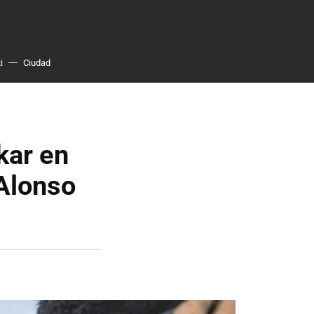
i
Ciudad
kar en
Alonso