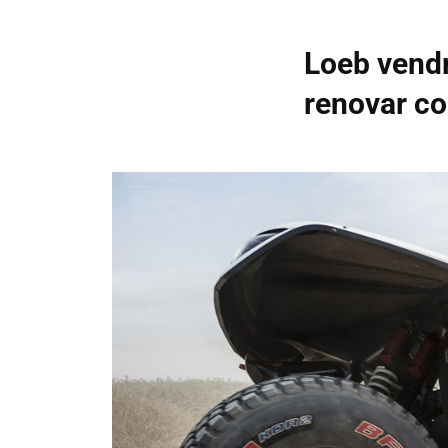
Loeb vendr
renovar c