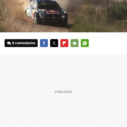
8 comentarios
FACEBOOK
TWITTER
FLIPBOARD
E-
WHATSAPP
MAIL