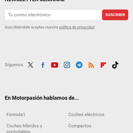
SUSCRIBIR
Suscribiéndote aceptas nuestra
política de privacidad
Síguenos
Twit
Fac
Yout
Inst
Tele
RSS
Flip
Tikt
ter
ebo
ube
agra
gra
boar
ok
ok
m
m
d
En Motorpasión hablamos de...
Fórmula1
Coches eléctricos
Coches híbridos y
Compactos
enchufables