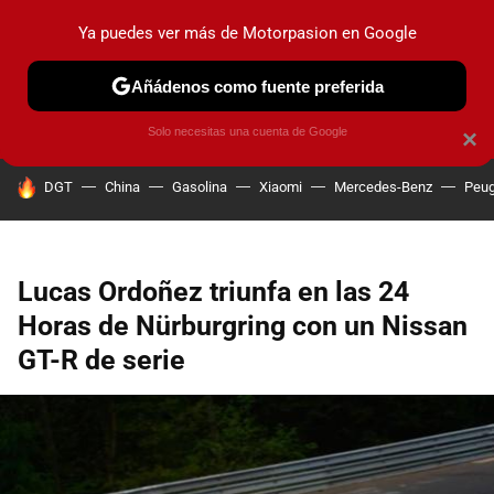
Ya puedes ver más de Motorpasion en Google
PRUEBAS
COCHES ELÉCTRICOS
OBSERVATORIO
F1
Añádenos como fuente preferida
Solo necesitas una cuenta de Google
×
HOY SE HABLA DE
DGT
China
Gasolina
Xiaomi
Mercedes-Benz
Peug
Lucas Ordoñez triunfa en las 24
Horas de Nürburgring con un Nissan
GT-R de serie