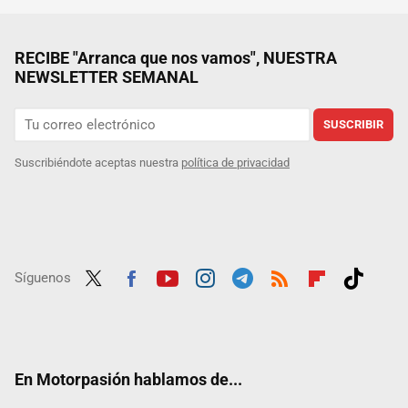
RECIBE "Arranca que nos vamos", NUESTRA
NEWSLETTER SEMANAL
SUSCRIBIR
Suscribiéndote aceptas nuestra
política de privacidad
Síguenos
Twit
Fac
Yout
Inst
Tele
RSS
Flip
Tikt
ter
ebo
ube
agra
gra
boar
ok
ok
m
m
d
En Motorpasión hablamos de...