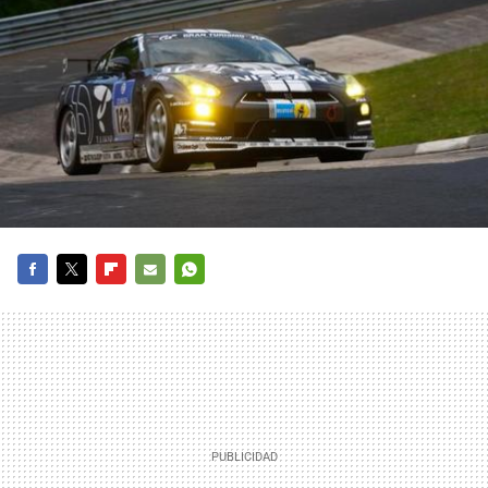
FACEBOOK
TWITTER
FLIPBOARD
E-
WHATSAPP
MAIL