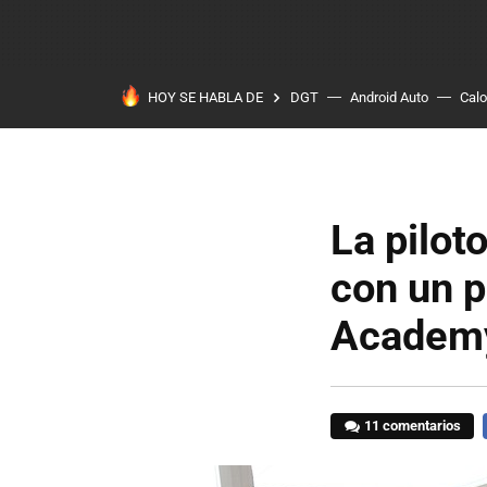
HOY SE HABLA DE
DGT
Android Auto
Calo
La pilot
con un p
Academ
11 comentarios