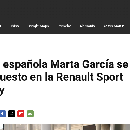
r
China
Google Maps
Porsche
Alemania
Aston Martin
o española Marta García se
uesto en la Renault Sport
y
FACEBOOK
TWITTER
FLIPBOARD
E-
MAIL