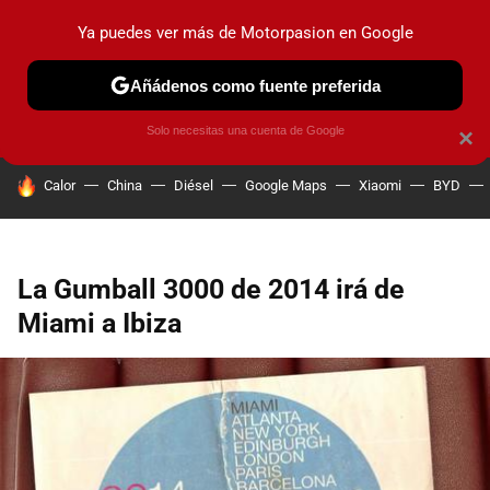
Ya puedes ver más de Motorpasion en Google
PRUEBAS
COCHES ELÉCTRICOS
OBSERVATORIO
F1
Añádenos como fuente preferida
Solo necesitas una cuenta de Google
×
HOY SE HABLA DE
Calor
China
Diésel
Google Maps
Xiaomi
BYD
La Gumball 3000 de 2014 irá de
Miami a Ibiza