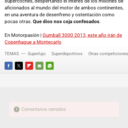
supercoches, despertando el interés de los millones de
aficionados al mundo del motor de ambos continentes,
en una aventura de desenfreno y ostentación como
pocas otras.
Que dios nos coja confesados
.
En Motorpasión |
Gumball 3000 2013, este año irán de
Copenhague a Montecarlo
TEMAS
Superlujo
Superdeportivos
Otras competicione
FACEBOOK
TWITTER
FLIPBOARD
E-
WHATSAPP
MAIL
Comentarios cerrados