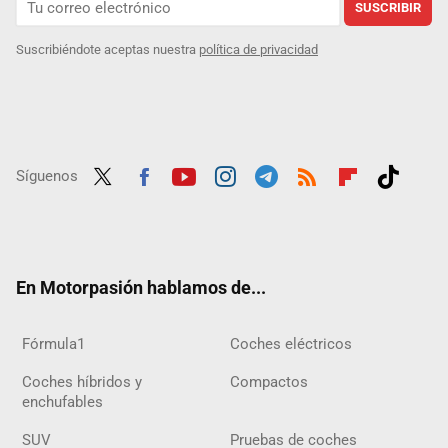
SUSCRIBIR
Suscribiéndote aceptas nuestra
política de privacidad
Síguenos
Twit
Fac
Yout
Inst
Tele
RSS
Flip
Tikt
ter
ebo
ube
agra
gra
boar
ok
ok
m
m
d
En Motorpasión hablamos de...
Fórmula1
Coches eléctricos
Coches híbridos y
Compactos
enchufables
SUV
Pruebas de coches