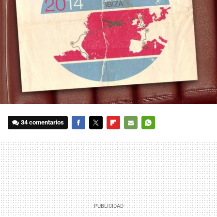
34 comentarios
FACEBOOK
TWITTER
FLIPBOARD
E-
WHATSAPP
MAIL