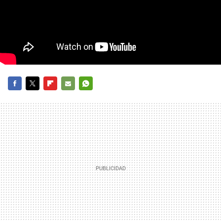
FACEBOOK
TWITTER
FLIPBOARD
E-
WHATSAPP
MAIL