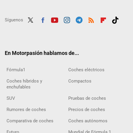
Síguenos
Twit
Fac
Yout
Inst
Tele
RSS
Flip
Tikt
ter
ebo
ube
agra
gra
boar
ok
ok
m
m
d
En Motorpasión hablamos de...
Fórmula1
Coches eléctricos
Coches híbridos y
Compactos
enchufables
SUV
Pruebas de coches
Rumores de coches
Precios de coches
Comparativa de coches
Coches autónomos
Futuro
Mundial de Fórmula 1