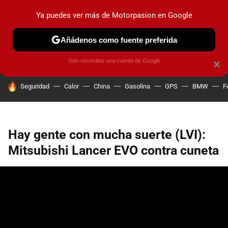
Ya puedes ver más de Motorpasion en Google
PRUEBAS
COCHES ELÉCTRICOS
OBSERVATORIO
F1
Añádenos como fuente preferida
Solo necesitas una cuenta de Google
×
HOY SE HABLA DE
Seguridad
Calor
China
Gasolina
GPS
BMW
F
Hay gente con mucha suerte (LVI):
Mitsubishi Lancer EVO contra cuneta