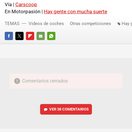
Vía |
Carscoop
En Motorpasión |
Hay gente con mucha suerte
TEMAS
Vídeos de coches
Otras competiciones
Hay 
FACEBOOK
TWITTER
FLIPBOARD
E-
WHATSAPP
MAIL
Comentarios cerrados
VER
38 COMENTARIOS