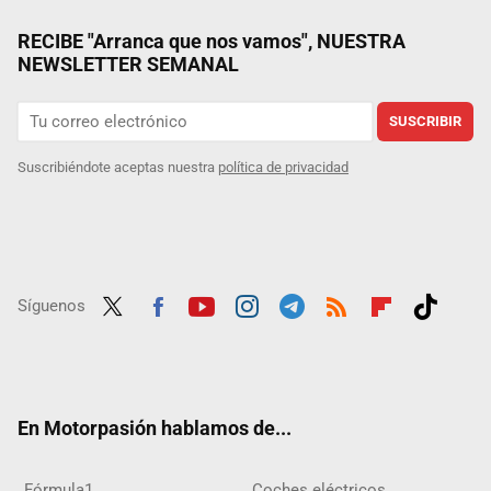
RECIBE "Arranca que nos vamos", NUESTRA
NEWSLETTER SEMANAL
SUSCRIBIR
Suscribiéndote aceptas nuestra
política de privacidad
Síguenos
Twit
Fac
Yout
Inst
Tele
RSS
Flip
Tikt
ter
ebo
ube
agra
gra
boar
ok
ok
m
m
d
En Motorpasión hablamos de...
Fórmula1
Coches eléctricos