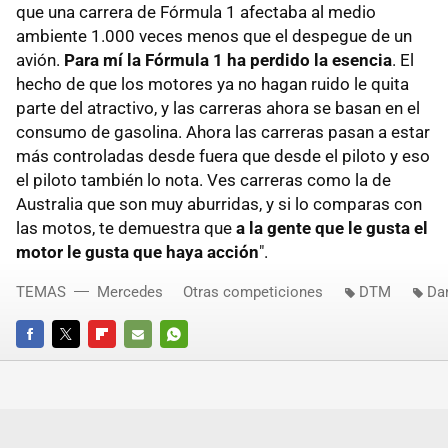
que una carrera de Fórmula 1 afectaba al medio
ambiente 1.000 veces menos que el despegue de un
avión.
Para mí la Fórmula 1 ha perdido la esencia
. El
hecho de que los motores ya no hagan ruido le quita
parte del atractivo, y las carreras ahora se basan en el
consumo de gasolina. Ahora las carreras pasan a estar
más controladas desde fuera que desde el piloto y eso
el piloto también lo nota. Ves carreras como la de
Australia que son muy aburridas, y si lo comparas con
las motos, te demuestra que
a la gente que le gusta el
motor le gusta que haya acción
".
TEMAS
Mercedes
Otras competiciones
DTM
Da
FACEBOOK
TWITTER
FLIPBOARD
E-
WHATSAPP
MAIL