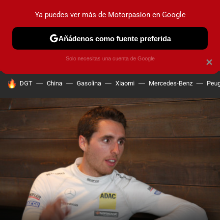
Ya puedes ver más de Motorpasion en Google
PRUEBAS
COCHES ELÉCTRICOS
OBSERVATORIO
F1
Añádenos como fuente preferida
Solo necesitas una cuenta de Google
×
HOY SE HABLA DE
DGT
China
Gasolina
Xiaomi
Mercedes-Benz
Peug