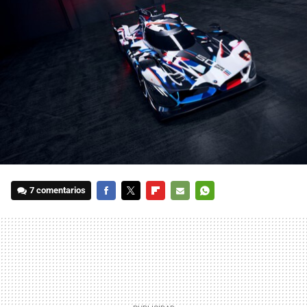
7 comentarios
FACEBOOK
TWITTER
FLIPBOARD
E-
WHATSAPP
MAIL