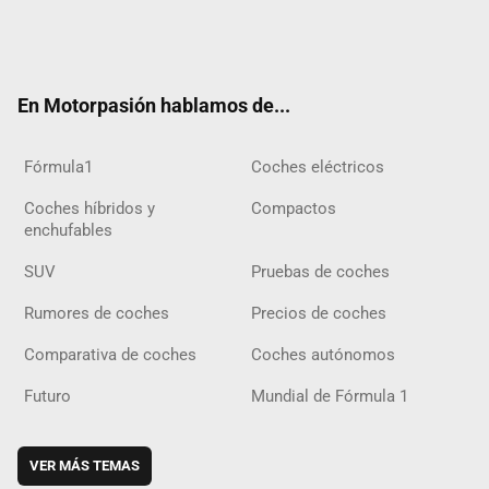
Twit
Fac
Yout
Inst
Tele
RSS
Flip
Tikt
ter
ebo
ube
agra
gra
boar
ok
ok
m
m
d
En Motorpasión hablamos de...
Fórmula1
Coches eléctricos
Coches híbridos y
Compactos
enchufables
SUV
Pruebas de coches
Rumores de coches
Precios de coches
Comparativa de coches
Coches autónomos
Futuro
Mundial de Fórmula 1
VER MÁS TEMAS