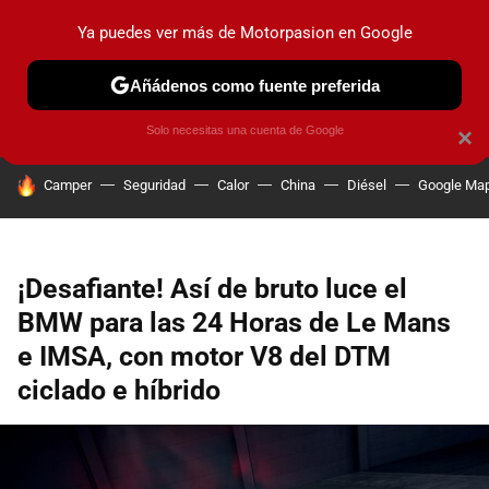
Ya puedes ver más de Motorpasion en Google
PRUEBAS
COCHES ELÉCTRICOS
OBSERVATORIO
F1
Añádenos como fuente preferida
Solo necesitas una cuenta de Google
×
HOY SE HABLA DE
Camper
Seguridad
Calor
China
Diésel
Google Ma
¡Desafiante! Así de bruto luce el
BMW para las 24 Horas de Le Mans
e IMSA, con motor V8 del DTM
ciclado e híbrido