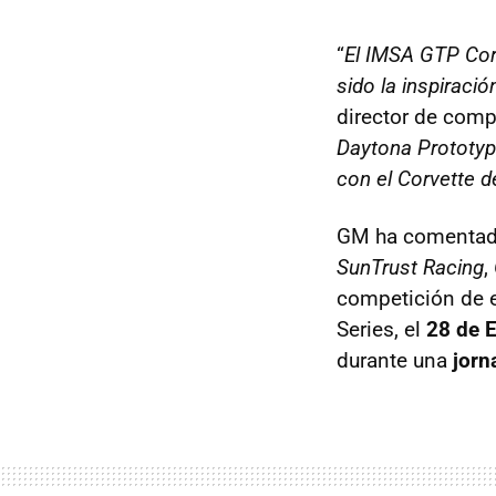
“
El
IMSA
GTP
Cor
sido la inspiraci
director de comp
Daytona Prototype
con el Corvette d
GM ha comenta
SunTrust Racing
,
competición de e
Series, el
28 de 
durante una
jorn