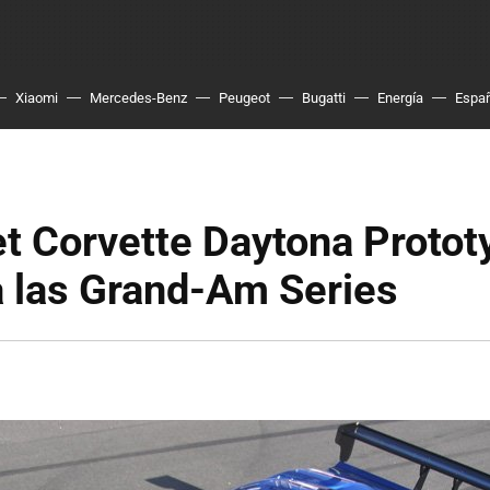
Xiaomi
Mercedes-Benz
Peugeot
Bugatti
Energía
Espa
t Corvette Daytona Protot
a las Grand-Am Series