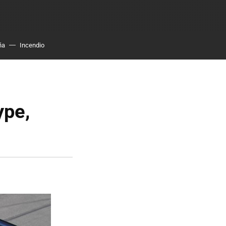
ña
Incendio
ype,