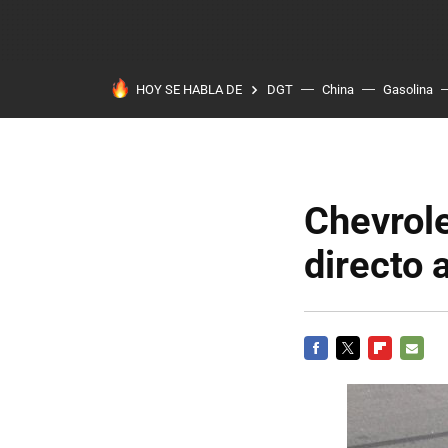
HOY SE HABLA DE
DGT
China
Gasolina
Chevrole
directo 
FACEBOOK
TWITTER
FLIPBOARD
E-
MAIL