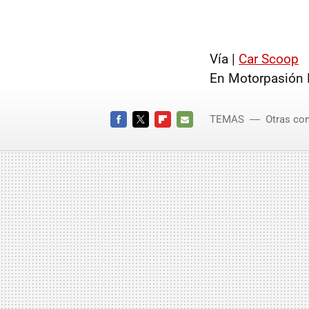
Vía |
Car Scoop
En Motorpasión 
TEMAS
Otras co
Chevro
FACEBOOK
TWITTER
FLIPBOARD
E-
MAIL