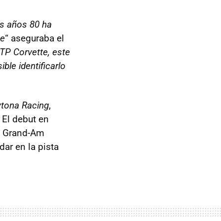
os años 80 ha
pe
“ aseguraba el
TP
Corvette, este
le identificarlo
aytona Racing
,
. El debut en
as Grand-Am
ar en la pista