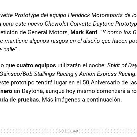
vette Prototype del equipo Hendrick Motorsports de l
ón para este nuevo Chevrolet Corvette Daytone Prototy
etición de General Motors,
Mark Kent
. “
Y como los
G
 mantiene algunos rasgos en el diseño que hacen posib
e calle
“.
do que
cuatro equipos
utilizarán el coche:
Spirit of D
Gainsco/Bob Stallings Racing
y
Action Express Racing
ste prototipo tendrá lugar en el 50 Aniversario de l
Enero
en Daytona, aunque hoy mismo comenzará a rod
ada de pruebas
. Más imágenes a continuación.