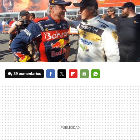
39 comentarios
FACEBOOK
TWITTER
FLIPBOARD
E-
WHATSAPP
MAIL