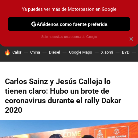
Ya puedes ver más de Motorpasion en Google
PRUEBAS
COCHES ELÉCTRICOS
OBSERVATORIO
F1
Añádenos como fuente preferida
Solo necesitas una cuenta de Google
×
HOY SE HABLA DE
Calor
China
Diésel
Google Maps
Xiaomi
BYD
Carlos Sainz y Jesús Calleja lo
tienen claro: Hubo un brote de
coronavirus durante el rally Dakar
2020