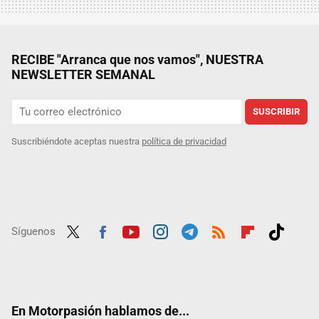
RECIBE "Arranca que nos vamos", NUESTRA
NEWSLETTER SEMANAL
SUSCRIBIR
Suscribiéndote aceptas nuestra
política de privacidad
Síguenos
Twit
Fac
Yout
Inst
Tele
RSS
Flip
Tikt
ter
ebo
ube
agra
gra
boar
ok
ok
m
m
d
En Motorpasión hablamos de...