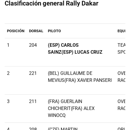
Clasificación general Rally Dakar
POSICIÓN
DORSAL
PILOTO
EQUIP
1
204
(ESP) CARLOS
TEAM
SAINZ(ESP) LUCAS CRUZ
SPOR
2
221
(BEL) GUILLAUME DE
OVER
MEVIUS(FRA) XAVIER PANSERI
RACI
3
211
(FRA) GUERLAIN
OVER
CHICHERIT(FRA) ALEX
RACI
WINOCQ
4
208
(CZE) MARTIN
ORLE