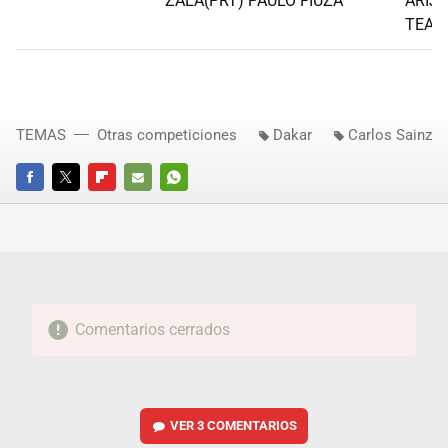
ZALA(PRT) PAULO FIUZA
ARIJ
TEAM
TEMAS
Otras competiciones
Dakar
Carlos Sainz
FACEBOOK
TWITTER
FLIPBOARD
E-
WHATSAPP
MAIL
Comentarios cerrados
VER
3 COMENTARIOS