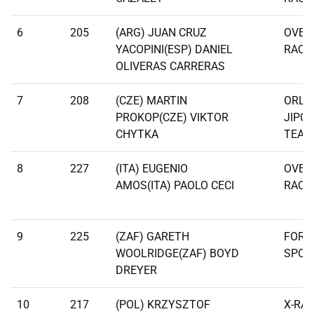
6
205
(ARG) JUAN CRUZ
OVER
YACOPINI(ESP) DANIEL
RACI
OLIVERAS CARRERAS
7
208
(CZE) MARTIN
ORLE
PROKOP(CZE) VIKTOR
JIPO
CHYTKA
TEAM
8
227
(ITA) EUGENIO
OVER
AMOS(ITA) PAOLO CECI
RACI
9
225
(ZAF) GARETH
FORD
WOOLRIDGE(ZAF) BOYD
SPOR
DREYER
10
217
(POL) KRZYSZTOF
X-RAI