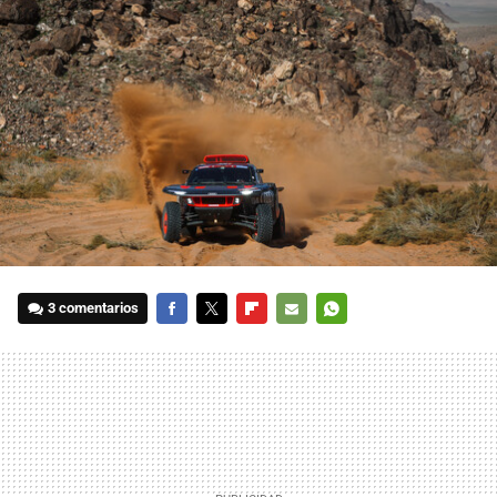
3 comentarios
FACEBOOK
TWITTER
FLIPBOARD
E-
WHATSAPP
MAIL