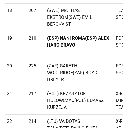
18
207
(SWE) MATTIAS
TEAM
EKSTRÖM(SWE) EMIL
SPOR
BERGKVIST
19
210
(ESP) NANI ROMA(ESP) ALEX
FORD
HARO BRAVO
SPOR
20
225
(ZAF) GARETH
FORD
WOOLRIDGE(ZAF) BOYD
SPOR
DREYER
21
217
(POL) KRZYSZTOF
X-RAI
HOLOWCZYC(POL) LUKASZ
MINI
KURZEJA
TEAM
22
214
(LTU) VAIDOTAS
X-RAI