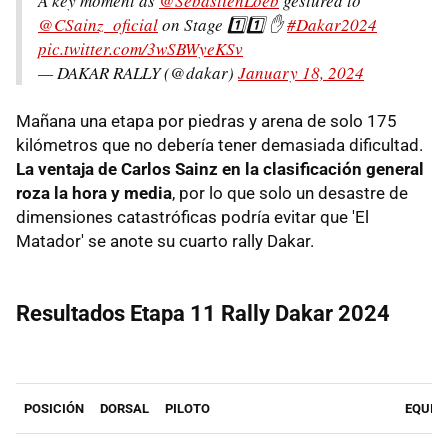
A key moment as
@SebastienLoeb
gestured to
@CSainz_oficial
on Stage 1️⃣1️⃣ ✋
#Dakar2024
pic.twitter.com/3wSBWyeKSv
— DAKAR RALLY (@dakar)
January 18, 2024
Mañana una etapa por piedras y arena de solo 175
kilómetros que no debería tener demasiada dificultad.
La ventaja de Carlos Sainz en la clasificación general
roza la hora y media
, por lo que solo un desastre de
dimensiones catastróficas podría evitar que 'El
Matador' se anote su cuarto rally Dakar.
Resultados Etapa 11 Rally Dakar 2024
POSICIÓN
DORSAL
PILOTO
EQUIP