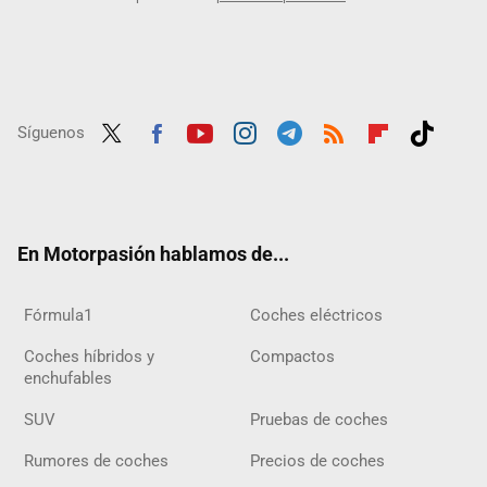
Síguenos
Twit
Fac
Yout
Inst
Tele
RSS
Flip
Tikt
ter
ebo
ube
agra
gra
boar
ok
ok
m
m
d
En Motorpasión hablamos de...
Fórmula1
Coches eléctricos
Coches híbridos y
Compactos
enchufables
SUV
Pruebas de coches
Rumores de coches
Precios de coches