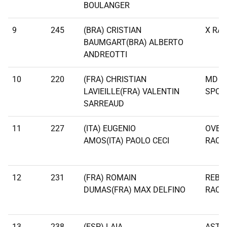
BOULANGER
9
245
(BRA) CRISTIAN
X RAL
BAUMGART(BRA) ALBERTO
ANDREOTTI
10
220
(FRA) CHRISTIAN
MD R
LAVIEILLE(FRA) VALENTIN
SPOR
SARREAUD
11
227
(ITA) EUGENIO
OVER
AMOS(ITA) PAOLO CECI
RACI
12
231
(FRA) ROMAIN
REBE
DUMAS(FRA) MAX DELFINO
RACI
13
238
(ESP) LAIA
ASTA