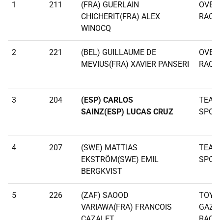
1
211
(FRA) GUERLAIN
OVER
CHICHERIT(FRA) ALEX
RACI
WINOCQ
2
221
(BEL) GUILLAUME DE
OVER
MEVIUS(FRA) XAVIER PANSERI
RACI
3
204
(ESP) CARLOS
TEAM
SAINZ(ESP) LUCAS CRUZ
SPOR
4
207
(SWE) MATTIAS
TEAM
EKSTRÖM(SWE) EMIL
SPOR
BERGKVIST
5
226
(ZAF) SAOOD
TOYO
VARIAWA(FRA) FRANCOIS
GAZO
CAZALET
RACI