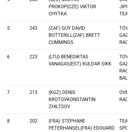
PROKOP(CZE) VIKTOR
JIPO
CHYTKA
TEAM
5
243
(ZAF) GUY DAVID
TOYO
BOTTERILL(ZAF) BRETT
GAZO
CUMMINGS
RACI
6
223
(LTU) BENEDIKTAS
TOYO
VANAGAS(EST) KULDAR SIKK
GAZO
RACI
BALT
7
215
(KGZ) DENIS
OVER
KROTOVKONSTANTIN
RACI
ZHILTSOV
8
202
(FRA) STÉPHANE
TEAM
PETERHANSEL(FRA) EDOUARD
SPOR