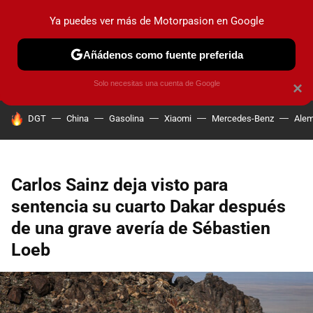
Ya puedes ver más de Motorpasion en Google
PRUEBAS
COCHES ELÉCTRICOS
OBSERVATORIO
F1
Añádenos como fuente preferida
Solo necesitas una cuenta de Google
×
HOY SE HABLA DE
DGT
China
Gasolina
Xiaomi
Mercedes-Benz
Alem
Carlos Sainz deja visto para
sentencia su cuarto Dakar después
de una grave avería de Sébastien
Loeb