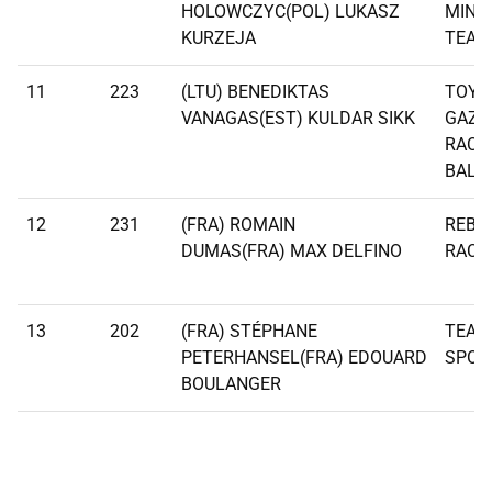
HOLOWCZYC(POL) LUKASZ
MINI
KURZEJA
TEAM
11
223
(LTU) BENEDIKTAS
TOYO
VANAGAS(EST) KULDAR SIKK
GAZO
RACI
BALT
12
231
(FRA) ROMAIN
REBE
DUMAS(FRA) MAX DELFINO
RACI
13
202
(FRA) STÉPHANE
TEAM
PETERHANSEL(FRA) EDOUARD
SPOR
BOULANGER