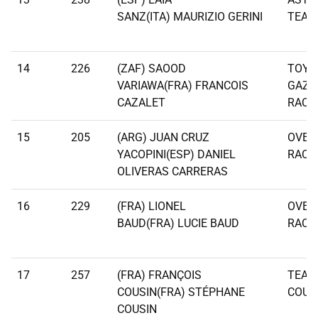
SANZ(ITA) MAURIZIO GERINI
TEAM
14
226
(ZAF) SAOOD
TOYO
VARIAWA(FRA) FRANCOIS
GAZO
CAZALET
RACI
15
205
(ARG) JUAN CRUZ
OVER
YACOPINI(ESP) DANIEL
RACI
OLIVERAS CARRERAS
16
229
(FRA) LIONEL
OVER
BAUD(FRA) LUCIE BAUD
RACI
17
257
(FRA) FRANÇOIS
TEAM
COUSIN(FRA) STÉPHANE
COUS
COUSIN